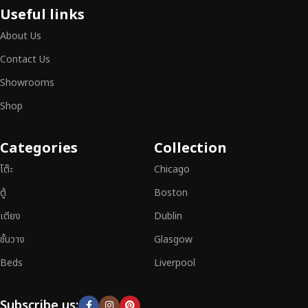
เฟอร์นิเจอร์ไม้ไม่ใช่เพียงของตกแต่ง แต่เป็นงานศิลปะที่สะท้อนถึงรสนิยมและ
Useful links
สไตล์ของผู้ใช้งาน
เราคัดสรรเฟอร์นิเจอร์จากช่างฝีมือผู้เชี่ยวชาญ
ที่
About Us
สามารถผสานความสวยงาม ความแข็งแรง และการใช้งานที่ตอบโจทย์ทุกความ
ต้องการได้อย่างลงตัว เฟอร์นิเจอร์ทุกชิ้นของเราผลิตจากวัสดุคุณภาพสูง ผ่าน
Contact Us
การตรวจสอบมาตรฐานอย่างเคร่งครัด
มั่นใจได้ในความทนทาน ดีไซน์คลาส
Showrooms
สิก และการใช้งานที่ยาวนาน
Shop
หากคุณกำลังมองหา
เฟอร์นิเจอร์ไม้วินเทจ เฟอร์นิเจอร์ไม้โมเดิร์น หรือ
เฟอร์นิเจอร์ไม้แท้ที่ตอบโจทย์ทุกความต้องการ
อย่าลืมเลือกช้อปกับเรา รับ
Categories
Collection
ประกันคุณภาพและการบริการที่ดีที่สุด
โต๊ะ
Chicago
ตู้
Boston
เตียง
Dublin
ชั้นวาง
Glasgow
Beds
Liverpool
Subscribe us: