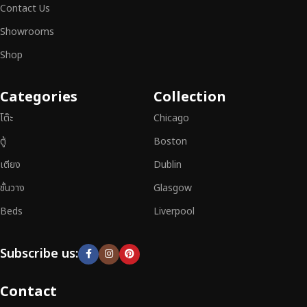
ต้องการได้อย่างลงตัว เฟอร์นิเจอร์ทุกชิ้นของเราผลิตจากวัสดุคุณภาพสูง ผ่าน
Contact Us
การตรวจสอบมาตรฐานอย่างเคร่งครัด
มั่นใจได้ในความทนทาน ดีไซน์คลาส
Showrooms
สิก และการใช้งานที่ยาวนาน
Shop
หากคุณกำลังมองหา
เฟอร์นิเจอร์ไม้วินเทจ เฟอร์นิเจอร์ไม้โมเดิร์น หรือ
เฟอร์นิเจอร์ไม้แท้ที่ตอบโจทย์ทุกความต้องการ
อย่าลืมเลือกช้อปกับเรา รับ
Categories
Collection
ประกันคุณภาพและการบริการที่ดีที่สุด
โต๊ะ
Chicago
ตู้
Boston
เตียง
Dublin
ชั้นวาง
Glasgow
Beds
Liverpool
Subscribe us:
Contact