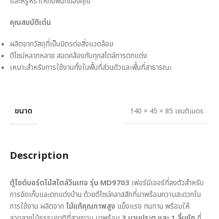
และหรูหราให้กับพื้นที่ของคุณ
คุณสมบัติเด่น
ผลิตจากวัสดุที่เป็นมิตรต่อสิ่งแวดล้อม
ดีไซน์หลากหลาย สอดคล้องกับทุกสไตล์การตกแต่ง
เหมาะสำหรับการใช้งานทั้งในพื้นที่ส่วนตัวและพื้นที่สาธารณะ
ขนาด
140 × 45 × 85 เซนติเมตร
Description
ตู้ไซด์บอร์ดไม้สไตล์วินเทจ รุ่น MD9703
เฟอร์นิเจอร์ที่ลงตัวสำหรับ
การจัดเก็บและตกแต่งบ้าน ด้วยดีไซน์คลาสสิกที่มาพร้อมความสะดวกใน
การใช้งาน ผลิตจาก
ไม้แท้คุณภาพสูง
แข็งแรง ทนทาน พร้อมให้
ลวดลายไม้ธรรมชาติที่สวยงาม มาพร้อม
3 บานประตู และ 1 ลิ้นชัก
ที่