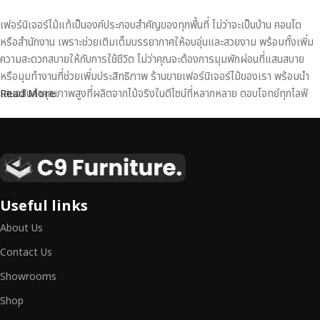
เฟอร์นิเจอร์ไม้แท้เป็นองค์ประกอบสำคัญของทุกพื้นที่ ไม่ว่าจะเป็นบ้าน คอนโด
หรือสำนักงาน เพราะช่วยเติมเต็มบรรยากาศให้อบอุ่นและสวยงาม พร้อมทั้งเพิ่ม
ความสะดวกสบายให้กับการใช้ชีวิต ไม่ว่าคุณจะต้องการมุมพักผ่อนที่แสนสบาย
หรือมุมทำงานที่ช่วยเพิ่มประสิทธิภาพ ร้านขายเฟอร์นิเจอร์ไม้ของเรา พร้อมนำ
เสนอสินค้าคุณภาพสูงที่ผลิตจากไม้จริงในดีไซน์ที่หลากหลาย ตอบโจทย์ทุกไลฟ์
Read More
สไตล์
เฟอร์นิเจอร์ไม้แท้ งานฝีมือคุณภาพสูง ดีไซน์สวย
เหนือระดับ
เฟอร์นิเจอร์ไม้ไม่ใช่เพียงของตกแต่ง แต่เป็นงานศิลปะที่สะท้อนถึงรสนิยมและ
Useful links
สไตล์ของผู้ใช้งาน
เราคัดสรรเฟอร์นิเจอร์จากช่างฝีมือผู้เชี่ยวชาญ
ที่
About Us
สามารถผสานความสวยงาม ความแข็งแรง และการใช้งานที่ตอบโจทย์ทุกความ
ต้องการได้อย่างลงตัว เฟอร์นิเจอร์ทุกชิ้นของเราผลิตจากวัสดุคุณภาพสูง ผ่าน
Contact Us
การตรวจสอบมาตรฐานอย่างเคร่งครัด
มั่นใจได้ในความทนทาน ดีไซน์คลาส
Showrooms
สิก และการใช้งานที่ยาวนาน
Shop
หากคุณกำลังมองหา
เฟอร์นิเจอร์ไม้วินเทจ เฟอร์นิเจอร์ไม้โมเดิร์น หรือ