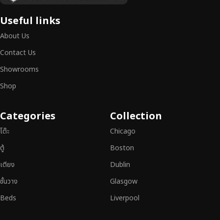
เฟอร์นิเจอร์ไม้ไม่ใช่เพียงของตกแต่ง แต่เป็นงานศิลปะที่สะท้อนถึงรสนิยมและ
Useful links
สไตล์ของผู้ใช้งาน
เราคัดสรรเฟอร์นิเจอร์จากช่างฝีมือผู้เชี่ยวชาญ
ที่
About Us
สามารถผสานความสวยงาม ความแข็งแรง และการใช้งานที่ตอบโจทย์ทุกความ
ต้องการได้อย่างลงตัว เฟอร์นิเจอร์ทุกชิ้นของเราผลิตจากวัสดุคุณภาพสูง ผ่าน
Contact Us
การตรวจสอบมาตรฐานอย่างเคร่งครัด
มั่นใจได้ในความทนทาน ดีไซน์คลาส
Showrooms
สิก และการใช้งานที่ยาวนาน
Shop
หากคุณกำลังมองหา
เฟอร์นิเจอร์ไม้วินเทจ เฟอร์นิเจอร์ไม้โมเดิร์น หรือ
เฟอร์นิเจอร์ไม้แท้ที่ตอบโจทย์ทุกความต้องการ
อย่าลืมเลือกช้อปกับเรา รับ
Categories
Collection
ประกันคุณภาพและการบริการที่ดีที่สุด
โต๊ะ
Chicago
ตู้
Boston
เตียง
Dublin
ชั้นวาง
Glasgow
Beds
Liverpool