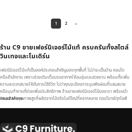
หยิบใส่ตะกร้า
1
2
→
ร้าน C9 ขายเฟอร์นิเจอร์ไม้แท้ ครบครันทั้งสไตล์
วินเทจและโมเดิร์น
เฟอร์นิเจอร์ไม้แท้เป็นองค์ประกอบสำคัญของทุกพื้นที่ ไม่ว่าจะเป็นบ้าน คอนโด
หรือสำนักงาน เพราะช่วยเติมเต็มบรรยากาศให้อบอุ่นและสวยงาม พร้อมทั้งเพิ่ม
ความสะดวกสบายให้กับการใช้ชีวิต ไม่ว่าคุณจะต้องการมุมพักผ่อนที่แสนสบาย
หรือมุมทำงานที่ช่วยเพิ่มประสิทธิภาพ ร้านขายเฟอร์นิเจอร์ไม้ของเรา พร้อมนำ
เสนอสินค้าคุณภาพสูงที่ผลิตจากไม้จริงในดีไซน์ที่หลากหลาย ตอบโจทย์ทุกไลฟ์
Read More
สไตล์
เฟอร์นิเจอร์ไม้แท้ งานฝีมือคุณภาพสูง ดีไซน์สวย
เหนือระดับ