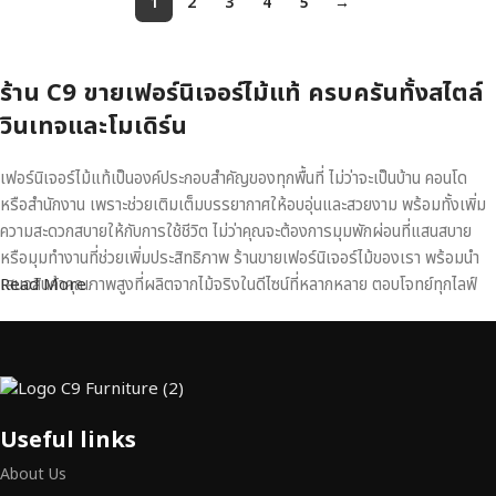
1
2
3
4
5
→
ร้าน C9 ขายเฟอร์นิเจอร์ไม้แท้ ครบครันทั้งสไตล์
วินเทจและโมเดิร์น
เฟอร์นิเจอร์ไม้แท้เป็นองค์ประกอบสำคัญของทุกพื้นที่ ไม่ว่าจะเป็นบ้าน คอนโด
หรือสำนักงาน เพราะช่วยเติมเต็มบรรยากาศให้อบอุ่นและสวยงาม พร้อมทั้งเพิ่ม
ความสะดวกสบายให้กับการใช้ชีวิต ไม่ว่าคุณจะต้องการมุมพักผ่อนที่แสนสบาย
หรือมุมทำงานที่ช่วยเพิ่มประสิทธิภาพ ร้านขายเฟอร์นิเจอร์ไม้ของเรา พร้อมนำ
เสนอสินค้าคุณภาพสูงที่ผลิตจากไม้จริงในดีไซน์ที่หลากหลาย ตอบโจทย์ทุกไลฟ์
Read More
สไตล์
เฟอร์นิเจอร์ไม้แท้ งานฝีมือคุณภาพสูง ดีไซน์สวย
เหนือระดับ
Useful links
เฟอร์นิเจอร์ไม้ไม่ใช่เพียงของตกแต่ง แต่เป็นงานศิลปะที่สะท้อนถึงรสนิยมและ
สไตล์ของผู้ใช้งาน
เราคัดสรรเฟอร์นิเจอร์จากช่างฝีมือผู้เชี่ยวชาญ
ที่
About Us