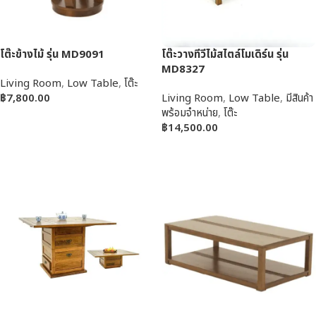
โต๊ะข้างไม้ รุ่น MD9091
โต๊ะวางทีวีไม้สไตล์โมเดิร์น รุ่น
MD8327
Living Room
,
Low Table
,
โต๊ะ
฿
7,800.00
Living Room
,
Low Table
,
มีสินค้า
พร้อมจำหน่าย
,
โต๊ะ
หยิบใส่ตะกร้า
฿
14,500.00
หยิบใส่ตะกร้า