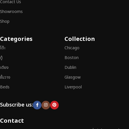
ต้องการได้อย่างลงตัว เฟอร์นิเจอร์ทุกชิ้นของเราผลิตจากวัสดุคุณภาพสูง ผ่าน
Contact Us
การตรวจสอบมาตรฐานอย่างเคร่งครัด
มั่นใจได้ในความทนทาน ดีไซน์คลาส
Showrooms
สิก และการใช้งานที่ยาวนาน
Shop
หากคุณกำลังมองหา
เฟอร์นิเจอร์ไม้วินเทจ เฟอร์นิเจอร์ไม้โมเดิร์น หรือ
เฟอร์นิเจอร์ไม้แท้ที่ตอบโจทย์ทุกความต้องการ
อย่าลืมเลือกช้อปกับเรา รับ
Categories
Collection
ประกันคุณภาพและการบริการที่ดีที่สุด
โต๊ะ
Chicago
ตู้
Boston
เตียง
Dublin
ชั้นวาง
Glasgow
Beds
Liverpool
Subscribe us:
Contact