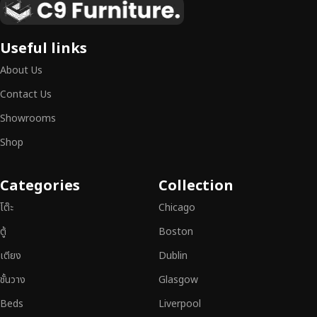
เหนือระดับ
เฟอร์นิเจอร์ไม้ไม่ใช่เพียงของตกแต่ง แต่เป็นงานศิลปะที่สะท้อนถึงรสนิยมและ
Useful links
สไตล์ของผู้ใช้งาน
เราคัดสรรเฟอร์นิเจอร์จากช่างฝีมือผู้เชี่ยวชาญ
ที่
About Us
สามารถผสานความสวยงาม ความแข็งแรง และการใช้งานที่ตอบโจทย์ทุกความ
ต้องการได้อย่างลงตัว เฟอร์นิเจอร์ทุกชิ้นของเราผลิตจากวัสดุคุณภาพสูง ผ่าน
Contact Us
การตรวจสอบมาตรฐานอย่างเคร่งครัด
มั่นใจได้ในความทนทาน ดีไซน์คลาส
Showrooms
สิก และการใช้งานที่ยาวนาน
Shop
หากคุณกำลังมองหา
เฟอร์นิเจอร์ไม้วินเทจ เฟอร์นิเจอร์ไม้โมเดิร์น หรือ
เฟอร์นิเจอร์ไม้แท้ที่ตอบโจทย์ทุกความต้องการ
อย่าลืมเลือกช้อปกับเรา รับ
Categories
Collection
ประกันคุณภาพและการบริการที่ดีที่สุด
โต๊ะ
Chicago
ตู้
Boston
เตียง
Dublin
ชั้นวาง
Glasgow
Beds
Liverpool