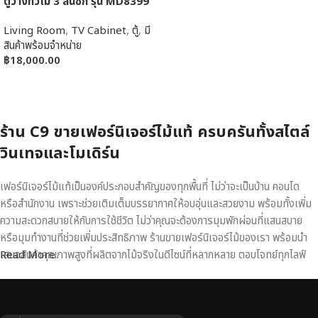
ตู้วางทีวีไม้ 3 ลิ้นชัก รุ่น MD8399
Living Room
,
TV Cabinet
,
ตู้
,
มี
สินค้าพร้อมจำหน่าย
฿
18,000.00
หยิบใส่ตะกร้า
ร้าน C9 ขายเฟอร์นิเจอร์ไม้แท้ ครบครันทั้งสไตล์
วินเทจและโมเดิร์น
เฟอร์นิเจอร์ไม้แท้เป็นองค์ประกอบสำคัญของทุกพื้นที่ ไม่ว่าจะเป็นบ้าน คอนโด
หรือสำนักงาน เพราะช่วยเติมเต็มบรรยากาศให้อบอุ่นและสวยงาม พร้อมทั้งเพิ่ม
ความสะดวกสบายให้กับการใช้ชีวิต ไม่ว่าคุณจะต้องการมุมพักผ่อนที่แสนสบาย
หรือมุมทำงานที่ช่วยเพิ่มประสิทธิภาพ ร้านขายเฟอร์นิเจอร์ไม้ของเรา พร้อมนำ
เสนอสินค้าคุณภาพสูงที่ผลิตจากไม้จริงในดีไซน์ที่หลากหลาย ตอบโจทย์ทุกไลฟ์
Read More
สไตล์
เฟอร์นิเจอร์ไม้แท้ งานฝีมือคุณภาพสูง ดีไซน์สวย