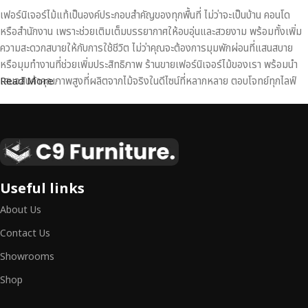
เฟอร์นิเจอร์ไม้แท้เป็นองค์ประกอบสำคัญของทุกพื้นที่ ไม่ว่าจะเป็นบ้าน คอนโด
หรือสำนักงาน เพราะช่วยเติมเต็มบรรยากาศให้อบอุ่นและสวยงาม พร้อมทั้งเพิ่ม
ความสะดวกสบายให้กับการใช้ชีวิต ไม่ว่าคุณจะต้องการมุมพักผ่อนที่แสนสบาย
หรือมุมทำงานที่ช่วยเพิ่มประสิทธิภาพ ร้านขายเฟอร์นิเจอร์ไม้ของเรา พร้อมนำ
เสนอสินค้าคุณภาพสูงที่ผลิตจากไม้จริงในดีไซน์ที่หลากหลาย ตอบโจทย์ทุกไลฟ์
Read More
สไตล์
เฟอร์นิเจอร์ไม้แท้ งานฝีมือคุณภาพสูง ดีไซน์สวย
เหนือระดับ
เฟอร์นิเจอร์ไม้ไม่ใช่เพียงของตกแต่ง แต่เป็นงานศิลปะที่สะท้อนถึงรสนิยมและ
Useful links
สไตล์ของผู้ใช้งาน
เราคัดสรรเฟอร์นิเจอร์จากช่างฝีมือผู้เชี่ยวชาญ
ที่
About Us
สามารถผสานความสวยงาม ความแข็งแรง และการใช้งานที่ตอบโจทย์ทุกความ
ต้องการได้อย่างลงตัว เฟอร์นิเจอร์ทุกชิ้นของเราผลิตจากวัสดุคุณภาพสูง ผ่าน
Contact Us
การตรวจสอบมาตรฐานอย่างเคร่งครัด
มั่นใจได้ในความทนทาน ดีไซน์คลาส
Showrooms
สิก และการใช้งานที่ยาวนาน
Shop
หากคุณกำลังมองหา
เฟอร์นิเจอร์ไม้วินเทจ เฟอร์นิเจอร์ไม้โมเดิร์น หรือ