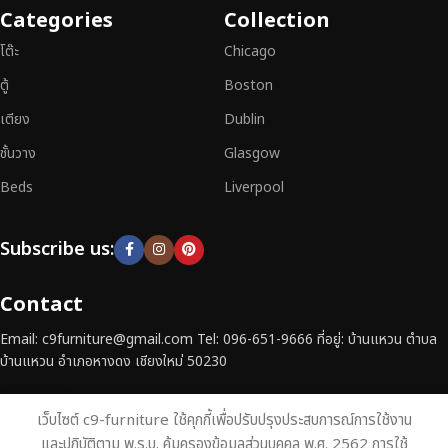
เฟอร์นิเจอร์ไม้แท้ที่ตอบโจทย์ทุกความต้องการ
อย่าลืมเลือกช้อปกับเรา รับ
Categories
Collection
ประกันคุณภาพและการบริการที่ดีที่สุด
โต๊ะ
Chicago
ตู้
Boston
เตียง
Dublin
ชั้นวาง
Glasgow
Beds
Liverpool
Subscribe us:
Contact
Email: c9furniture@gmail.com Tel: 096-651-9666 ที่อยู่: บ้านแหวน ตำบล
บ้านแหวน อำเภอหางดง เชียงใหม่ 50230
เว็บไซต์ c9-furniture ใช้คุกกี้เพื่อปรับปรุงประสบการณ์การใช้งาน
บ้าน
ร้านค้า
Contact
และปฏิบัติตาม พ.ร.บ. คุ้มครองข้อมูลส่วนบุคคล พ.ศ. 2562 การใช้