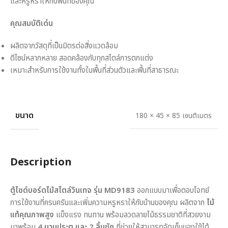
และหรูหราให้กับพื้นที่ของคุณ
คุณสมบัติเด่น
ผลิตจากวัสดุที่เป็นมิตรต่อสิ่งแวดล้อม
ดีไซน์หลากหลาย สอดคล้องกับทุกสไตล์การตกแต่ง
เหมาะสำหรับการใช้งานทั้งในพื้นที่ส่วนตัวและพื้นที่สาธารณะ
ขนาด
180 × 45 × 85 เซนติเมตร
Description
ตู้ไซด์บอร์ดไม้สไตล์วินเทจ รุ่น MD9183
ออกแบบมาเพื่อตอบโจทย์
การใช้งานที่ครบครันและเพิ่มความหรูหราให้กับบ้านของคุณ ผลิตจาก
ไม้
แท้คุณภาพสูง
แข็งแรง ทนทาน พร้อมลวดลายไม้ธรรมชาติที่สวยงาม
มาพร้อม
4 บานประตู และ 2 ลิ้นชัก
ที่ช่วยให้สามารถจัดเก็บของใช้ได้