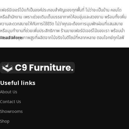
เฟอร์นิเจอร์ไม้แท้เป็นองค์ประกอบสำคัญของทุกพื้นที่ ไม่ว่าจะเป็นบ้าน คอนโด
หรือสำนักงาน เพราะช่วยเติมเต็มบรรยากาศให้อบอุ่นและสวยงาม พร้อมทั้งเพิ่ม
ความสะดวกสบายให้กับการใช้ชีวิต ไม่ว่าคุณจะต้องการมุมพักผ่อนที่แสนสบาย
หรือมุมทำงานที่ช่วยเพิ่มประสิทธิภาพ ร้านขายเฟอร์นิเจอร์ไม้ของเรา พร้อมนำ
เสนอสินค้าคุณภาพสูงที่ผลิตจากไม้จริงในดีไซน์ที่หลากหลาย ตอบโจทย์ทุกไลฟ์
Read More
สไตล์
เฟอร์นิเจอร์ไม้แท้ งานฝีมือคุณภาพสูง ดีไซน์สวย
เหนือระดับ
เฟอร์นิเจอร์ไม้ไม่ใช่เพียงของตกแต่ง แต่เป็นงานศิลปะที่สะท้อนถึงรสนิยมและ
Useful links
สไตล์ของผู้ใช้งาน
เราคัดสรรเฟอร์นิเจอร์จากช่างฝีมือผู้เชี่ยวชาญ
ที่
About Us
สามารถผสานความสวยงาม ความแข็งแรง และการใช้งานที่ตอบโจทย์ทุกความ
ต้องการได้อย่างลงตัว เฟอร์นิเจอร์ทุกชิ้นของเราผลิตจากวัสดุคุณภาพสูง ผ่าน
Contact Us
การตรวจสอบมาตรฐานอย่างเคร่งครัด
มั่นใจได้ในความทนทาน ดีไซน์คลาส
Showrooms
สิก และการใช้งานที่ยาวนาน
Shop
หากคุณกำลังมองหา
เฟอร์นิเจอร์ไม้วินเทจ เฟอร์นิเจอร์ไม้โมเดิร์น หรือ