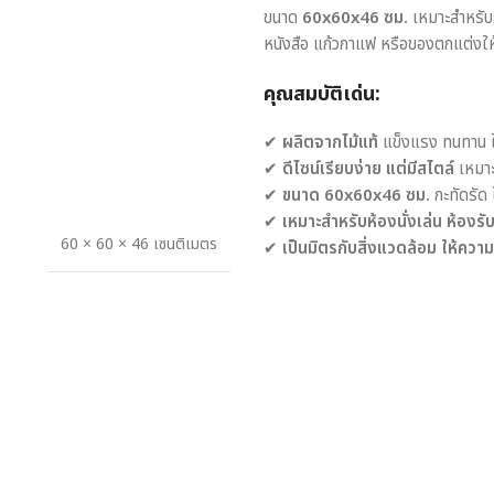
ขนาด
60x60x46 ซม.
เหมาะสำหรับก
หนังสือ แก้วกาแฟ หรือของตกแต่งให
คุณสมบัติเด่น:
✔
ผลิตจากไม้แท้
แข็งแรง ทนทาน ใ
✔
ดีไซน์เรียบง่าย แต่มีสไตล์
เหมาะ
✔
ขนาด 60x60x46 ซม.
กะทัดรัด
✔
เหมาะสำหรับห้องนั่งเล่น ห้องร
60 × 60 × 46 เซนติเมตร
✔
เป็นมิตรกับสิ่งแวดล้อม ให้ความ