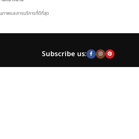
ณภาพและการบริการที่ดีที่สุด
Subscribe us:
Contact
Email: c9furniture@gmail.com Tel: 096-651-9666
ที่อยู่: บ้านแหวน ตำบล บ้านแหวน อำเภอหางดง เชียงใหม่
50230