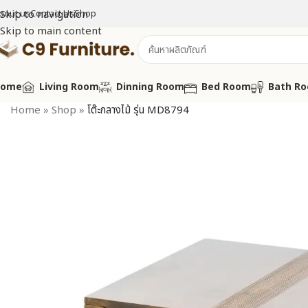
bout us
Skip to navigation
Contact Us
Shop
Skip to main content
Home
Living Room
Dinning Room
Bed Room
Bath R
Home
»
Shop
»
โต๊ะกลางไม้ รุ่น MD8794