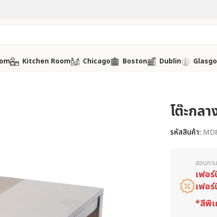
oom
Kitchen Room
Chicago
Boston
Dublin
Glasg
โต๊ะกลา
รหัสสินค้า:
MD
สอบถาม
เฟอร์
เฟอร์
*สีพิเ