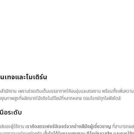
วินเทจและโมเดิร์น
หรือสำนักงาน เพราะช่วยเติมเต็มบรรยากาศให้อบอุ่นและสวยงาม พร้อมทั้งเพิ่มควา
าคุณภาพสูงที่ผลิตจากไม้จริงในดีไซน์ที่หลากหลาย ตอบโจทย์ทุกไลฟ์สไตล์
นือระดับ
ตล์ของผู้ใช้งาน
เราคัดสรรเฟอร์นิเจอร์จากช่างฝีมือผู้เชี่ยวชาญ
ที่สามารถผส
อบมาตรฐานอย่างเคร่งครัด
มั่นใจได้ในความทนทาน ดีไซน์คลาสสิก และการใช้