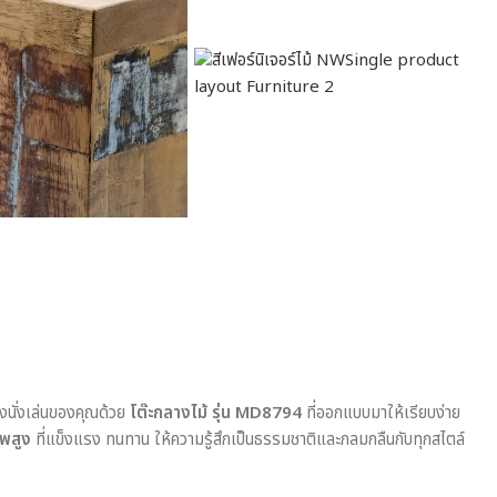
องนั่งเล่นของคุณด้วย
โต๊ะกลางไม้ รุ่น MD8794
ที่ออกแบบมาให้เรียบง่าย
าพสูง
ที่แข็งแรง ทนทาน ให้ความรู้สึกเป็นธรรมชาติและกลมกลืนกับทุกสไตล์