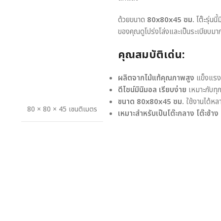
ด้วยขนาด
80x80x45 ซม.
โต๊ะรุ่นน
ของคุณดูโปร่งโล่งและเป็นระเบียบมากย
คุณสมบัติเด่น:
ผลิตจากไม้แท้คุณภาพสูง
แข็งแรง 
ดีไซน์มินิมอล เรียบง่าย
เหมาะกับทุ
ขนาด 80x80x45 ซม.
ใช้งานได้หล
80 × 80 × 45 เซนติเมตร
เหมาะสำหรับเป็นโต๊ะกลาง โต๊ะข้