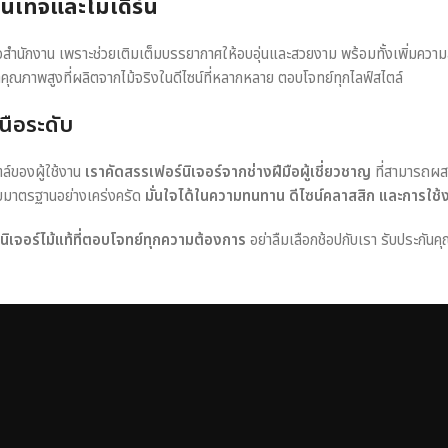
วินเทจและโมเดิร์น
หรือสำนักงาน เพราะช่วยเติมเต็มบรรยากาศให้อบอุ่นและสวยงาม พร้อมทั้งเพิ่มควา
าคุณภาพสูงที่ผลิตจากไม้จริงในดีไซน์ที่หลากหลาย ตอบโจทย์ทุกไลฟ์สไตล์
นือระดับ
ตล์ของผู้ใช้งาน
เราคัดสรรเฟอร์นิเจอร์จากช่างฝีมือผู้เชี่ยวชาญ
ที่สามารถผส
อบมาตรฐานอย่างเคร่งครัด
มั่นใจได้ในความทนทาน ดีไซน์คลาสสิก และการใช้
ร์นิเจอร์ไม้แท้ที่ตอบโจทย์ทุกความต้องการ
อย่าลืมเลือกช้อปกับเรา รับประกันคุ