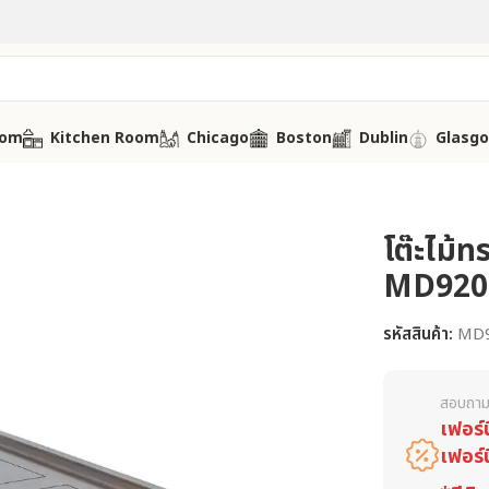
oom
Kitchen Room
Chicago
Boston
Dublin
Glasg
โต๊ะไม้ท
MD920
รหัสสินค้า:
MD
สอบถาม
เฟอร์
เฟอร์