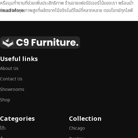
หรือมุมทำงานที่ช่วยเพิ่มประสิทธิภาพ ร้านขายเฟอร์นิเจอร์ไม้ของเรา พร้อมนำ
เสนอสินค้าคุณภาพสูงที่ผลิตจากไม้จริงในดีไซน์ที่หลากหลาย ตอบโจทย์ทุกไลฟ์
Read More
สไตล์
เฟอร์นิเจอร์ไม้แท้ งานฝีมือคุณภาพสูง ดีไซน์สวย
เหนือระดับ
เฟอร์นิเจอร์ไม้ไม่ใช่เพียงของตกแต่ง แต่เป็นงานศิลปะที่สะท้อนถึงรสนิยมและ
Useful links
สไตล์ของผู้ใช้งาน
เราคัดสรรเฟอร์นิเจอร์จากช่างฝีมือผู้เชี่ยวชาญ
ที่
About Us
สามารถผสานความสวยงาม ความแข็งแรง และการใช้งานที่ตอบโจทย์ทุกความ
ต้องการได้อย่างลงตัว เฟอร์นิเจอร์ทุกชิ้นของเราผลิตจากวัสดุคุณภาพสูง ผ่าน
Contact Us
การตรวจสอบมาตรฐานอย่างเคร่งครัด
มั่นใจได้ในความทนทาน ดีไซน์คลาส
Showrooms
สิก และการใช้งานที่ยาวนาน
Shop
หากคุณกำลังมองหา
เฟอร์นิเจอร์ไม้วินเทจ เฟอร์นิเจอร์ไม้โมเดิร์น หรือ
เฟอร์นิเจอร์ไม้แท้ที่ตอบโจทย์ทุกความต้องการ
อย่าลืมเลือกช้อปกับเรา รับ
Categories
Collection
ประกันคุณภาพและการบริการที่ดีที่สุด
โต๊ะ
Chicago