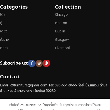
เฟอร์นิเจอร์ไม้แท้ที่ตอบโจทย์ทุกความต้องการ
อย่าลืมเลือกช้อปกับเรา รับ
Categories
Collection
ประกันคุณภาพและการบริการที่ดีที่สุด
โต๊ะ
Chicago
ตู้
Boston
เตียง
Dublin
ชั้นวาง
Glasgow
Beds
Liverpool
Subscribe us:
Contact
Email: c9furniture@gmail.com Tel: 096-651-9666 ที่อยู่: บ้านแหวน ตำบล
บ้านแหวน อำเภอหางดง เชียงใหม่ 50230
เว็บไซต์ c9-furniture ใช้คุกกี้เพื่อปรับปรุงประสบการณ์การใช้งาน
บ้าน
ร้านค้า
Contact