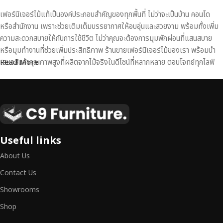
เฟอร์นิเจอร์ไม้แท้เป็นองค์ประกอบสำคัญของทุกพื้นที่ ไม่ว่าจะเป็นบ้าน คอนโด
หรือสำนักงาน เพราะช่วยเติมเต็มบรรยากาศให้อบอุ่นและสวยงาม พร้อมทั้งเพิ่ม
ความสะดวกสบายให้กับการใช้ชีวิต ไม่ว่าคุณจะต้องการมุมพักผ่อนที่แสนสบาย
หรือมุมทำงานที่ช่วยเพิ่มประสิทธิภาพ ร้านขายเฟอร์นิเจอร์ไม้ของเรา พร้อมนำ
เสนอสินค้าคุณภาพสูงที่ผลิตจากไม้จริงในดีไซน์ที่หลากหลาย ตอบโจทย์ทุกไลฟ์
Read More
สไตล์
เฟอร์นิเจอร์ไม้แท้ งานฝีมือคุณภาพสูง ดีไซน์สวย
เหนือระดับ
เฟอร์นิเจอร์ไม้ไม่ใช่เพียงของตกแต่ง แต่เป็นงานศิลปะที่สะท้อนถึงรสนิยมและ
Useful links
สไตล์ของผู้ใช้งาน
เราคัดสรรเฟอร์นิเจอร์จากช่างฝีมือผู้เชี่ยวชาญ
ที่
About Us
สามารถผสานความสวยงาม ความแข็งแรง และการใช้งานที่ตอบโจทย์ทุกความ
ต้องการได้อย่างลงตัว เฟอร์นิเจอร์ทุกชิ้นของเราผลิตจากวัสดุคุณภาพสูง ผ่าน
Contact Us
การตรวจสอบมาตรฐานอย่างเคร่งครัด
มั่นใจได้ในความทนทาน ดีไซน์คลาส
Showrooms
สิก และการใช้งานที่ยาวนาน
Shop
หากคุณกำลังมองหา
เฟอร์นิเจอร์ไม้วินเทจ เฟอร์นิเจอร์ไม้โมเดิร์น หรือ