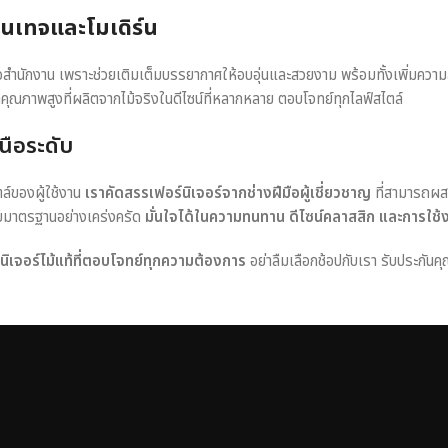
วินเทจและโมเดิร์น
หรือสำนักงาน เพราะช่วยเติมเต็มบรรยากาศให้อบอุ่นและสวยงาม พร้อมทั้งเพิ่มควา
าคุณภาพสูงที่ผลิตจากไม้จริงในดีไซน์ที่หลากหลาย ตอบโจทย์ทุกไลฟ์สไตล์
นือระดับ
ตล์ของผู้ใช้งาน
เราคัดสรรเฟอร์นิเจอร์จากช่างฝีมือผู้เชี่ยวชาญ
ที่สามารถผส
อบมาตรฐานอย่างเคร่งครัด
มั่นใจได้ในความทนทาน ดีไซน์คลาสสิก และการใช้
ร์นิเจอร์ไม้แท้ที่ตอบโจทย์ทุกความต้องการ
อย่าลืมเลือกช้อปกับเรา รับประกันคุ