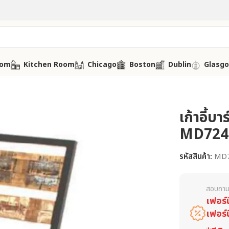
oom
Kitchen Room
Chicago
Boston
Dublin
Glasg
เก้าอี้บา
MD724
รหัสสินค้า:
MD
สอบถาม
เฟอร์
เฟอร์