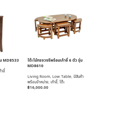
 รุ่น MD8533
โต๊ะไม้ทรงวงรีพร้อมเก้าอี้ 6 ตัว รุ่น
MD8610
้าอี้
Living Room
,
Low Table
,
มีสินค้า
พร้อมจำหน่าย
,
เก้าอี้
,
โต๊ะ
฿
16,000.00