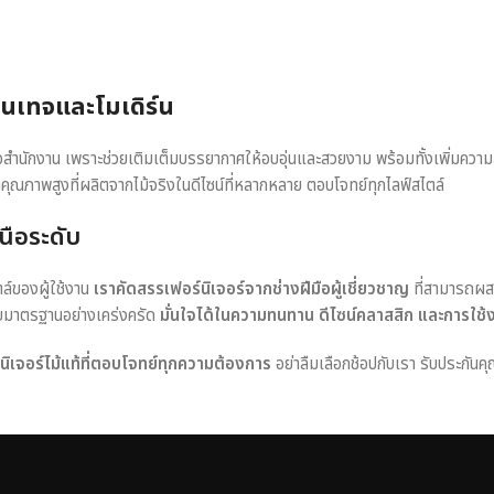
วินเทจและโมเดิร์น
หรือสำนักงาน เพราะช่วยเติมเต็มบรรยากาศให้อบอุ่นและสวยงาม พร้อมทั้งเพิ่มควา
าคุณภาพสูงที่ผลิตจากไม้จริงในดีไซน์ที่หลากหลาย ตอบโจทย์ทุกไลฟ์สไตล์
นือระดับ
ตล์ของผู้ใช้งาน
เราคัดสรรเฟอร์นิเจอร์จากช่างฝีมือผู้เชี่ยวชาญ
ที่สามารถผส
อบมาตรฐานอย่างเคร่งครัด
มั่นใจได้ในความทนทาน ดีไซน์คลาสสิก และการใช้
ร์นิเจอร์ไม้แท้ที่ตอบโจทย์ทุกความต้องการ
อย่าลืมเลือกช้อปกับเรา รับประกันคุ