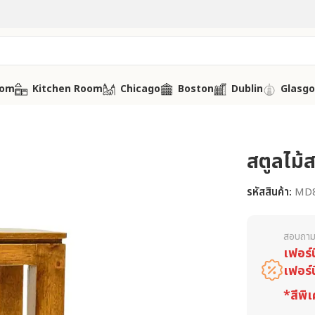
oom
Kitchen Room
Chicago
Boston
Dublin
Glasg
สตูลไม้ส
รหัสสินค้า:
MD
สอบถาม
เฟอร์
เฟอร์
*สีพิเ