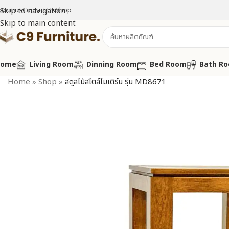
bout us
Skip to navigation
Contact Us
Shop
Skip to main content
Home
Living Room
Dinning Room
Bed Room
Bath R
Home
»
Shop
»
สตูลไม้สไตล์โมเดิร์น รุ่น MD8671