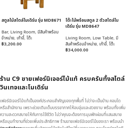
สตูลไม้สไตล์โมเดิร์น รุ่น MD8671
โต๊ะไม้พร้อมสตูล 2 ตัวสไตล์โม
เดิร์น รุ่น MD8647
Bar
,
Living Room
,
มีสินค้าพร้อม
จำหน่าย
,
เก้าอี้
,
โต๊ะ
Living Room
,
Low Table
,
มี
฿
3,200.00
สินค้าพร้อมจำหน่าย
,
เก้าอี้
,
โต๊ะ
฿
34,000.00
หยิบใส่ตะกร้า
หยิบใส่ตะกร้า
ร้าน C9 ขายเฟอร์นิเจอร์ไม้แท้ ครบครันทั้งสไตล์
วินเทจและโมเดิร์น
เฟอร์นิเจอร์ไม้แท้เป็นองค์ประกอบสำคัญของทุกพื้นที่ ไม่ว่าจะเป็นบ้าน คอนโด
หรือสำนักงาน เพราะช่วยเติมเต็มบรรยากาศให้อบอุ่นและสวยงาม พร้อมทั้งเพิ่ม
ความสะดวกสบายให้กับการใช้ชีวิต ไม่ว่าคุณจะต้องการมุมพักผ่อนที่แสนสบาย
หรือมุมทำงานที่ช่วยเพิ่มประสิทธิภาพ ร้านขายเฟอร์นิเจอร์ไม้ของเรา พร้อมนำ