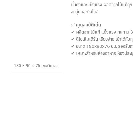
มั่นคงและแข็งแรง ผลิตจากไม้แท้คุณภ
อบอุ่นและมีสไตล์
✅
คุณสมบัติเด่น
✔ ผลิตจากไม้แท้ แข็งแรง ทนทาน ใช
✔ ดีไซน์โมเดิร์น เรียบง่าย เข้าได้ก
✔ ขนาด 180x90x76 ซม. รองรับกา
✔ เหมาะสำหรับห้องอาหาร ห้องประชุ
180 × 90 × 76 เซนติเมตร