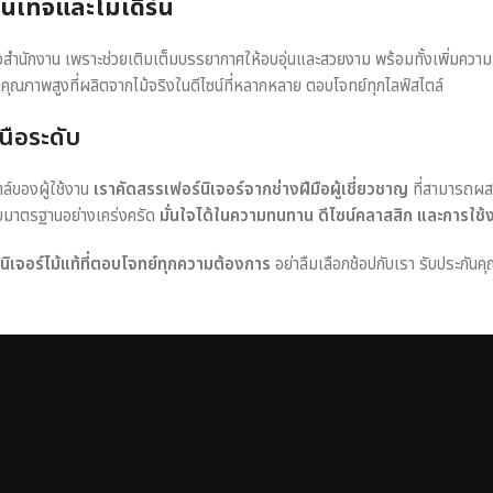
วินเทจและโมเดิร์น
หรือสำนักงาน เพราะช่วยเติมเต็มบรรยากาศให้อบอุ่นและสวยงาม พร้อมทั้งเพิ่มควา
าคุณภาพสูงที่ผลิตจากไม้จริงในดีไซน์ที่หลากหลาย ตอบโจทย์ทุกไลฟ์สไตล์
นือระดับ
ตล์ของผู้ใช้งาน
เราคัดสรรเฟอร์นิเจอร์จากช่างฝีมือผู้เชี่ยวชาญ
ที่สามารถผส
อบมาตรฐานอย่างเคร่งครัด
มั่นใจได้ในความทนทาน ดีไซน์คลาสสิก และการใช้
ร์นิเจอร์ไม้แท้ที่ตอบโจทย์ทุกความต้องการ
อย่าลืมเลือกช้อปกับเรา รับประกันคุ