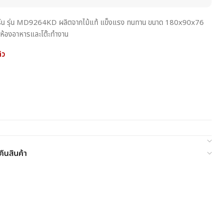
มเดิร์น รุ่น MD9264KD ผลิตจากไม้แท้ แข็งแรง ทนทาน ขนาด 180x90x76
บห้องอาหารและโต๊ะทำงาน
้ว
ืนสินค้า