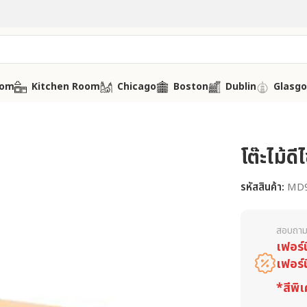
oom
Kitchen Room
Chicago
Boston
Dublin
Glasg
โต๊ะไม้ด
รหัสสินค้า:
MD
สอบถาม
เฟอร์
เฟอร์
*สีพิเ