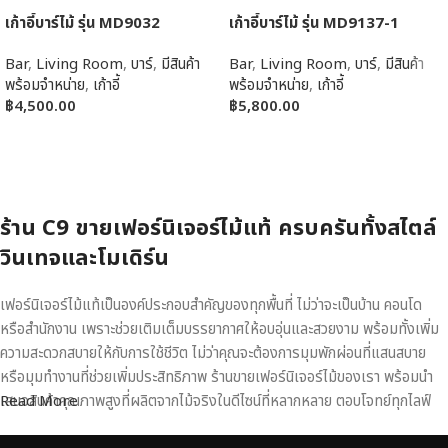
เก้าอี้บาร์ไม้ รุ่น MD9032
เก้าอี้บาร์ไม้ รุ่น MD9137-1
Bar
,
Living Room
,
บาร์
,
มีสินค้า
Bar
,
Living Room
,
บาร์
,
มีสินค้า
พร้อมจำหน่าย
,
เก้าอี้
พร้อมจำหน่าย
,
เก้าอี้
฿
4,500.00
฿
5,800.00
หยิบใส่ตะกร้า
หยิบใส่ตะกร้า
ร้าน C9 ขายเฟอร์นิเจอร์ไม้แท้ ครบครันทั้งสไตล์
วินเทจและโมเดิร์น
เฟอร์นิเจอร์ไม้แท้เป็นองค์ประกอบสำคัญของทุกพื้นที่ ไม่ว่าจะเป็นบ้าน คอนโด
หรือสำนักงาน เพราะช่วยเติมเต็มบรรยากาศให้อบอุ่นและสวยงาม พร้อมทั้งเพิ่ม
ความสะดวกสบายให้กับการใช้ชีวิต ไม่ว่าคุณจะต้องการมุมพักผ่อนที่แสนสบาย
หรือมุมทำงานที่ช่วยเพิ่มประสิทธิภาพ ร้านขายเฟอร์นิเจอร์ไม้ของเรา พร้อมนำ
เสนอสินค้าคุณภาพสูงที่ผลิตจากไม้จริงในดีไซน์ที่หลากหลาย ตอบโจทย์ทุกไลฟ์
Read More
สไตล์