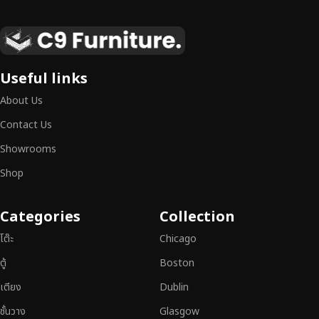
เฟอร์นิเจอร์ไม้แท้ งานฝีมือคุณภาพสูง ดีไซน์สวย
เหนือระดับ
เฟอร์นิเจอร์ไม้ไม่ใช่เพียงของตกแต่ง แต่เป็นงานศิลปะที่สะท้อนถึงรสนิยมและ
Useful links
สไตล์ของผู้ใช้งาน
เราคัดสรรเฟอร์นิเจอร์จากช่างฝีมือผู้เชี่ยวชาญ
ที่
About Us
สามารถผสานความสวยงาม ความแข็งแรง และการใช้งานที่ตอบโจทย์ทุกความ
ต้องการได้อย่างลงตัว เฟอร์นิเจอร์ทุกชิ้นของเราผลิตจากวัสดุคุณภาพสูง ผ่าน
Contact Us
การตรวจสอบมาตรฐานอย่างเคร่งครัด
มั่นใจได้ในความทนทาน ดีไซน์คลาส
Showrooms
สิก และการใช้งานที่ยาวนาน
Shop
หากคุณกำลังมองหา
เฟอร์นิเจอร์ไม้วินเทจ เฟอร์นิเจอร์ไม้โมเดิร์น หรือ
เฟอร์นิเจอร์ไม้แท้ที่ตอบโจทย์ทุกความต้องการ
อย่าลืมเลือกช้อปกับเรา รับ
Categories
Collection
ประกันคุณภาพและการบริการที่ดีที่สุด
โต๊ะ
Chicago
ตู้
Boston
เตียง
Dublin
ชั้นวาง
Glasgow