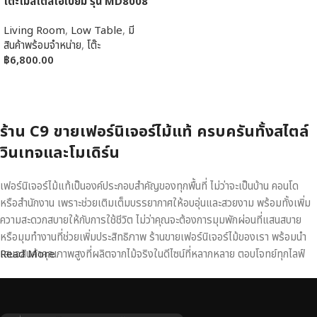
โต๊ะไม้สไตล์โอเปียม รุ่น MD8008
Living Room
,
Low Table
,
มี
สินค้าพร้อมจำหน่าย
,
โต๊ะ
฿
6,800.00
หยิบใส่ตะกร้า
ร้าน C9 ขายเฟอร์นิเจอร์ไม้แท้ ครบครันทั้งสไตล์
วินเทจและโมเดิร์น
เฟอร์นิเจอร์ไม้แท้เป็นองค์ประกอบสำคัญของทุกพื้นที่ ไม่ว่าจะเป็นบ้าน คอนโด
หรือสำนักงาน เพราะช่วยเติมเต็มบรรยากาศให้อบอุ่นและสวยงาม พร้อมทั้งเพิ่ม
ความสะดวกสบายให้กับการใช้ชีวิต ไม่ว่าคุณจะต้องการมุมพักผ่อนที่แสนสบาย
หรือมุมทำงานที่ช่วยเพิ่มประสิทธิภาพ ร้านขายเฟอร์นิเจอร์ไม้ของเรา พร้อมนำ
เสนอสินค้าคุณภาพสูงที่ผลิตจากไม้จริงในดีไซน์ที่หลากหลาย ตอบโจทย์ทุกไลฟ์
Read More
สไตล์
เฟอร์นิเจอร์ไม้แท้ งานฝีมือคุณภาพสูง ดีไซน์สวย