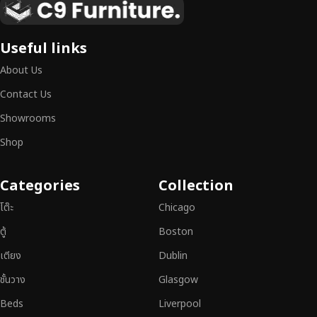
เหนือระดับ
เฟอร์นิเจอร์ไม้ไม่ใช่เพียงของตกแต่ง แต่เป็นงานศิลปะที่สะท้อนถึงรสนิยมและ
Useful links
สไตล์ของผู้ใช้งาน
เราคัดสรรเฟอร์นิเจอร์จากช่างฝีมือผู้เชี่ยวชาญ
ที่
About Us
สามารถผสานความสวยงาม ความแข็งแรง และการใช้งานที่ตอบโจทย์ทุกความ
ต้องการได้อย่างลงตัว เฟอร์นิเจอร์ทุกชิ้นของเราผลิตจากวัสดุคุณภาพสูง ผ่าน
Contact Us
การตรวจสอบมาตรฐานอย่างเคร่งครัด
มั่นใจได้ในความทนทาน ดีไซน์คลาส
Showrooms
สิก และการใช้งานที่ยาวนาน
Shop
หากคุณกำลังมองหา
เฟอร์นิเจอร์ไม้วินเทจ เฟอร์นิเจอร์ไม้โมเดิร์น หรือ
เฟอร์นิเจอร์ไม้แท้ที่ตอบโจทย์ทุกความต้องการ
อย่าลืมเลือกช้อปกับเรา รับ
Categories
Collection
ประกันคุณภาพและการบริการที่ดีที่สุด
โต๊ะ
Chicago
ตู้
Boston
เตียง
Dublin
ชั้นวาง
Glasgow
Beds
Liverpool