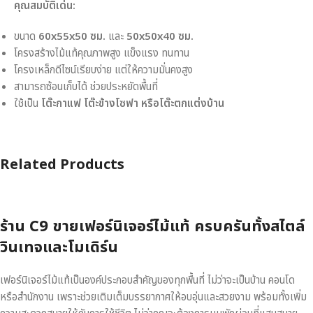
คุณสมบัติเด่น:
ขนาด
60x55x50 ซม.
และ
50x50x40 ซม.
โครงสร้างไม้แท้คุณภาพสูง แข็งแรง ทนทาน
โครงเหล็กดีไซน์เรียบง่าย แต่ให้ความมั่นคงสูง
สามารถซ้อนเก็บได้ ช่วยประหยัดพื้นที่
ใช้เป็น
โต๊ะกาแฟ โต๊ะข้างโซฟา หรือโต๊ะตกแต่งบ้าน
Related Products
ร้าน C9 ขายเฟอร์นิเจอร์ไม้แท้ ครบครันทั้งสไตล์
วินเทจและโมเดิร์น
เฟอร์นิเจอร์ไม้แท้เป็นองค์ประกอบสำคัญของทุกพื้นที่ ไม่ว่าจะเป็นบ้าน คอนโด
หรือสำนักงาน เพราะช่วยเติมเต็มบรรยากาศให้อบอุ่นและสวยงาม พร้อมทั้งเพิ่ม