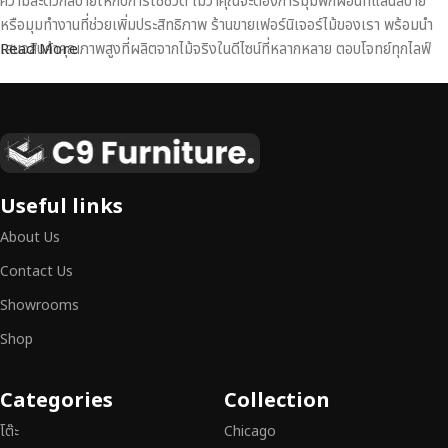
ความสะดวกสบายให้กับการใช้ชีวิต ไม่ว่าคุณจะต้องการมุมพักผ่อนที่แสนสบาย
หรือมุมทำงานที่ช่วยเพิ่มประสิทธิภาพ ร้านขายเฟอร์นิเจอร์ไม้ของเรา พร้อมนำ
เสนอสินค้าคุณภาพสูงที่ผลิตจากไม้จริงในดีไซน์ที่หลากหลาย ตอบโจทย์ทุกไลฟ์
Read More
สไตล์
เฟอร์นิเจอร์ไม้แท้ งานฝีมือคุณภาพสูง ดีไซน์สวย
เหนือระดับ
เฟอร์นิเจอร์ไม้ไม่ใช่เพียงของตกแต่ง แต่เป็นงานศิลปะที่สะท้อนถึงรสนิยมและ
Useful links
สไตล์ของผู้ใช้งาน
เราคัดสรรเฟอร์นิเจอร์จากช่างฝีมือผู้เชี่ยวชาญ
ที่
About Us
สามารถผสานความสวยงาม ความแข็งแรง และการใช้งานที่ตอบโจทย์ทุกความ
ต้องการได้อย่างลงตัว เฟอร์นิเจอร์ทุกชิ้นของเราผลิตจากวัสดุคุณภาพสูง ผ่าน
Contact Us
การตรวจสอบมาตรฐานอย่างเคร่งครัด
มั่นใจได้ในความทนทาน ดีไซน์คลาส
Showrooms
สิก และการใช้งานที่ยาวนาน
Shop
หากคุณกำลังมองหา
เฟอร์นิเจอร์ไม้วินเทจ เฟอร์นิเจอร์ไม้โมเดิร์น หรือ
เฟอร์นิเจอร์ไม้แท้ที่ตอบโจทย์ทุกความต้องการ
อย่าลืมเลือกช้อปกับเรา รับ
Categories
Collection
ประกันคุณภาพและการบริการที่ดีที่สุด
โต๊ะ
Chicago