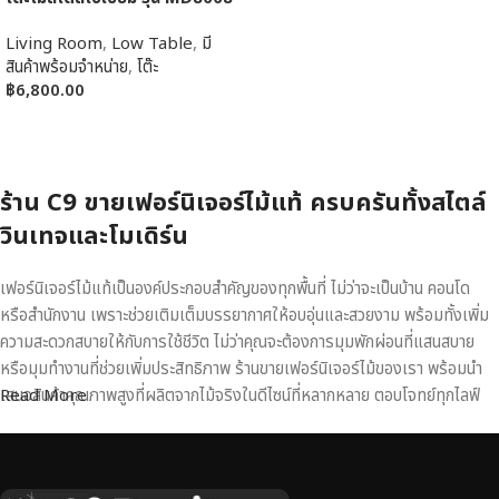
Living Room
,
Low Table
,
มี
สินค้าพร้อมจำหน่าย
,
โต๊ะ
฿
6,800.00
หยิบใส่ตะกร้า
ร้าน C9 ขายเฟอร์นิเจอร์ไม้แท้ ครบครันทั้งสไตล์
วินเทจและโมเดิร์น
เฟอร์นิเจอร์ไม้แท้เป็นองค์ประกอบสำคัญของทุกพื้นที่ ไม่ว่าจะเป็นบ้าน คอนโด
หรือสำนักงาน เพราะช่วยเติมเต็มบรรยากาศให้อบอุ่นและสวยงาม พร้อมทั้งเพิ่ม
ความสะดวกสบายให้กับการใช้ชีวิต ไม่ว่าคุณจะต้องการมุมพักผ่อนที่แสนสบาย
หรือมุมทำงานที่ช่วยเพิ่มประสิทธิภาพ ร้านขายเฟอร์นิเจอร์ไม้ของเรา พร้อมนำ
เสนอสินค้าคุณภาพสูงที่ผลิตจากไม้จริงในดีไซน์ที่หลากหลาย ตอบโจทย์ทุกไลฟ์
Read More
สไตล์
เฟอร์นิเจอร์ไม้แท้ งานฝีมือคุณภาพสูง ดีไซน์สวย