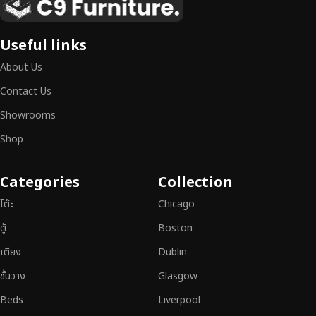
เหนือระดับ
เฟอร์นิเจอร์ไม้ไม่ใช่เพียงของตกแต่ง แต่เป็นงานศิลปะที่สะท้อนถึงรสนิยมและ
Useful links
สไตล์ของผู้ใช้งาน
เราคัดสรรเฟอร์นิเจอร์จากช่างฝีมือผู้เชี่ยวชาญ
ที่
About Us
สามารถผสานความสวยงาม ความแข็งแรง และการใช้งานที่ตอบโจทย์ทุกความ
ต้องการได้อย่างลงตัว เฟอร์นิเจอร์ทุกชิ้นของเราผลิตจากวัสดุคุณภาพสูง ผ่าน
Contact Us
การตรวจสอบมาตรฐานอย่างเคร่งครัด
มั่นใจได้ในความทนทาน ดีไซน์คลาส
Showrooms
สิก และการใช้งานที่ยาวนาน
Shop
หากคุณกำลังมองหา
เฟอร์นิเจอร์ไม้วินเทจ เฟอร์นิเจอร์ไม้โมเดิร์น หรือ
เฟอร์นิเจอร์ไม้แท้ที่ตอบโจทย์ทุกความต้องการ
อย่าลืมเลือกช้อปกับเรา รับ
Categories
Collection
ประกันคุณภาพและการบริการที่ดีที่สุด
โต๊ะ
Chicago
ตู้
Boston
เตียง
Dublin
ชั้นวาง
Glasgow
Beds
Liverpool