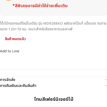
*สีพิเศษอาจมีค่าใช้จ่ายเพิ่มเติม
โต๊ะไม้ทรงกลมดีไซน์โมเดิร์น รุ่น MD9268KD ผลิตจากไม้แท้ แข็งแรง ทนทาน
ขนาด 120×76 ซม. เหมาะสำหรับห้องอาหารและคาเฟ่
สินค้าหมดแล้ว
Add to Line
การจัดส่ง
การคืนเงินและคืนสินค้า
โทนสีเฟอร์นิเจอร์ไม้