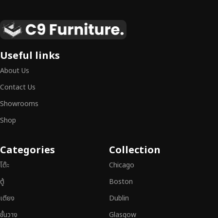
เฟอร์นิเจอร์ไม้แท้ งานฝีมือคุณภาพสูง ดีไซน์สวย
เหนือระดับ
เฟอร์นิเจอร์ไม้ไม่ใช่เพียงของตกแต่ง แต่เป็นงานศิลปะที่สะท้อนถึงรสนิยมและ
Useful links
สไตล์ของผู้ใช้งาน
เราคัดสรรเฟอร์นิเจอร์จากช่างฝีมือผู้เชี่ยวชาญ
ที่
About Us
สามารถผสานความสวยงาม ความแข็งแรง และการใช้งานที่ตอบโจทย์ทุกความ
ต้องการได้อย่างลงตัว เฟอร์นิเจอร์ทุกชิ้นของเราผลิตจากวัสดุคุณภาพสูง ผ่าน
Contact Us
การตรวจสอบมาตรฐานอย่างเคร่งครัด
มั่นใจได้ในความทนทาน ดีไซน์คลาส
Showrooms
สิก และการใช้งานที่ยาวนาน
Shop
หากคุณกำลังมองหา
เฟอร์นิเจอร์ไม้วินเทจ เฟอร์นิเจอร์ไม้โมเดิร์น หรือ
เฟอร์นิเจอร์ไม้แท้ที่ตอบโจทย์ทุกความต้องการ
อย่าลืมเลือกช้อปกับเรา รับ
Categories
Collection
ประกันคุณภาพและการบริการที่ดีที่สุด
โต๊ะ
Chicago
ตู้
Boston
เตียง
Dublin
ชั้นวาง
Glasgow