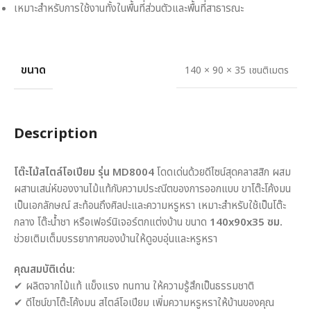
เหมาะสำหรับการใช้งานทั้งในพื้นที่ส่วนตัวและพื้นที่สาธารณะ
ขนาด
140 × 90 × 35 เซนติเมตร
Description
โต๊ะไม้สไตล์โอเปียม รุ่น MD8004
โดดเด่นด้วยดีไซน์สุดคลาสสิก ผสม
ผสานเสน่ห์ของงานไม้แท้กับความประณีตของการออกแบบ ขาโต๊ะโค้งมน
เป็นเอกลักษณ์ สะท้อนถึงศิลปะและความหรูหรา เหมาะสำหรับใช้เป็นโต๊ะ
กลาง โต๊ะน้ำชา หรือเฟอร์นิเจอร์ตกแต่งบ้าน ขนาด
140x90x35 ซม.
ช่วยเติมเต็มบรรยากาศของบ้านให้ดูอบอุ่นและหรูหรา
คุณสมบัติเด่น:
✔ ผลิตจากไม้แท้ แข็งแรง ทนทาน ให้ความรู้สึกเป็นธรรมชาติ
✔ ดีไซน์ขาโต๊ะโค้งมน สไตล์โอเปียม เพิ่มความหรูหราให้บ้านของคุณ