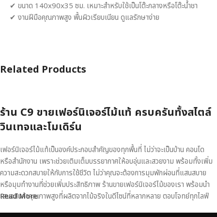
✔ ขนาด 140x90x35 ซม. เหมาะสำหรับใช้เป็นโต๊ะกลางหรือโต๊ะน้ำชา
✔ งานฝีมือคุณภาพสูง พื้นผิวเรียบเนียน ดูแลรักษาง่าย
Related Products
ร้าน C9 ขายเฟอร์นิเจอร์ไม้แท้ ครบครันทั้งสไตล์
วินเทจและโมเดิร์น
เฟอร์นิเจอร์ไม้แท้เป็นองค์ประกอบสำคัญของทุกพื้นที่ ไม่ว่าจะเป็นบ้าน คอนโด
หรือสำนักงาน เพราะช่วยเติมเต็มบรรยากาศให้อบอุ่นและสวยงาม พร้อมทั้งเพิ่ม
ความสะดวกสบายให้กับการใช้ชีวิต ไม่ว่าคุณจะต้องการมุมพักผ่อนที่แสนสบาย
หรือมุมทำงานที่ช่วยเพิ่มประสิทธิภาพ ร้านขายเฟอร์นิเจอร์ไม้ของเรา พร้อมนำ
เสนอสินค้าคุณภาพสูงที่ผลิตจากไม้จริงในดีไซน์ที่หลากหลาย ตอบโจทย์ทุกไลฟ์
Read More
สไตล์