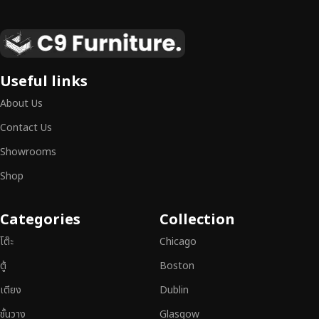
เฟอร์นิเจอร์ไม้แท้ งานฝีมือคุณภาพสูง ดีไซน์สวย
เหนือระดับ
เฟอร์นิเจอร์ไม้ไม่ใช่เพียงของตกแต่ง แต่เป็นงานศิลปะที่สะท้อนถึงรสนิยมและ
Useful links
สไตล์ของผู้ใช้งาน
เราคัดสรรเฟอร์นิเจอร์จากช่างฝีมือผู้เชี่ยวชาญ
ที่
About Us
สามารถผสานความสวยงาม ความแข็งแรง และการใช้งานที่ตอบโจทย์ทุกความ
ต้องการได้อย่างลงตัว เฟอร์นิเจอร์ทุกชิ้นของเราผลิตจากวัสดุคุณภาพสูง ผ่าน
Contact Us
การตรวจสอบมาตรฐานอย่างเคร่งครัด
มั่นใจได้ในความทนทาน ดีไซน์คลาส
Showrooms
สิก และการใช้งานที่ยาวนาน
Shop
หากคุณกำลังมองหา
เฟอร์นิเจอร์ไม้วินเทจ เฟอร์นิเจอร์ไม้โมเดิร์น หรือ
เฟอร์นิเจอร์ไม้แท้ที่ตอบโจทย์ทุกความต้องการ
อย่าลืมเลือกช้อปกับเรา รับ
Categories
Collection
ประกันคุณภาพและการบริการที่ดีที่สุด
โต๊ะ
Chicago
ตู้
Boston
เตียง
Dublin
ชั้นวาง
Glasgow