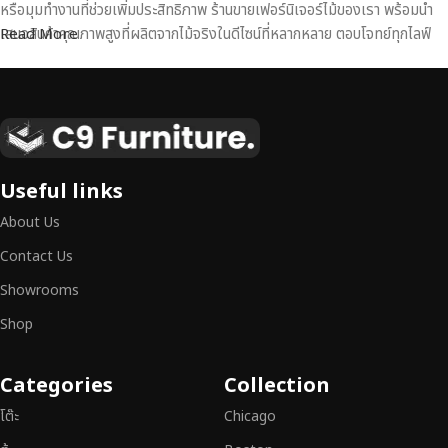
หรือมุมทำงานที่ช่วยเพิ่มประสิทธิภาพ ร้านขายเฟอร์นิเจอร์ไม้ของเรา พร้อมนำ
เสนอสินค้าคุณภาพสูงที่ผลิตจากไม้จริงในดีไซน์ที่หลากหลาย ตอบโจทย์ทุกไลฟ์
Read More
สไตล์
เฟอร์นิเจอร์ไม้แท้ งานฝีมือคุณภาพสูง ดีไซน์สวย
เหนือระดับ
เฟอร์นิเจอร์ไม้ไม่ใช่เพียงของตกแต่ง แต่เป็นงานศิลปะที่สะท้อนถึงรสนิยมและ
Useful links
สไตล์ของผู้ใช้งาน
เราคัดสรรเฟอร์นิเจอร์จากช่างฝีมือผู้เชี่ยวชาญ
ที่
About Us
สามารถผสานความสวยงาม ความแข็งแรง และการใช้งานที่ตอบโจทย์ทุกความ
ต้องการได้อย่างลงตัว เฟอร์นิเจอร์ทุกชิ้นของเราผลิตจากวัสดุคุณภาพสูง ผ่าน
Contact Us
การตรวจสอบมาตรฐานอย่างเคร่งครัด
มั่นใจได้ในความทนทาน ดีไซน์คลาส
Showrooms
สิก และการใช้งานที่ยาวนาน
Shop
หากคุณกำลังมองหา
เฟอร์นิเจอร์ไม้วินเทจ เฟอร์นิเจอร์ไม้โมเดิร์น หรือ
เฟอร์นิเจอร์ไม้แท้ที่ตอบโจทย์ทุกความต้องการ
อย่าลืมเลือกช้อปกับเรา รับ
Categories
Collection
ประกันคุณภาพและการบริการที่ดีที่สุด
โต๊ะ
Chicago