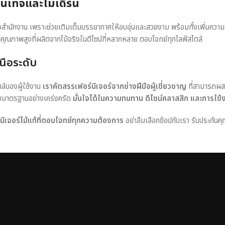
วินเทจและโมเดิร์น
หรือสำนักงาน เพราะช่วยเติมเต็มบรรยากาศให้อบอุ่นและสวยงาม พร้อมทั้งเพิ่มควา
าคุณภาพสูงที่ผลิตจากไม้จริงในดีไซน์ที่หลากหลาย ตอบโจทย์ทุกไลฟ์สไตล์
นือระดับ
ตล์ของผู้ใช้งาน
เราคัดสรรเฟอร์นิเจอร์จากช่างฝีมือผู้เชี่ยวชาญ
ที่สามารถผส
อบมาตรฐานอย่างเคร่งครัด
มั่นใจได้ในความทนทาน ดีไซน์คลาสสิก และการใช้
ร์นิเจอร์ไม้แท้ที่ตอบโจทย์ทุกความต้องการ
อย่าลืมเลือกช้อปกับเรา รับประกันคุ