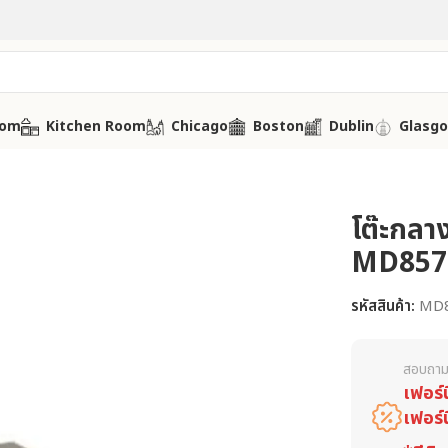
oom
Kitchen Room
Chicago
Boston
Dublin
Glasg
โต๊ะกลาง
MD857
รหัสสินค้า:
MD
สอบถาม
เฟอร์
เฟอร์