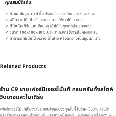
คุณสมบัติเด่น:
✔
ดีไซน์เป็นชุดโต๊ะ 4 ชิ้น
ปรับเปลี่ยนการใช้งานได้หลากหลาย
✔
ผลิตจากไม้แท้
แข็งแรง ทนทาน ใช้งานได้ยาวนาน
✔
ดีไซน์โมเดิร์นและเรียบหรู
เข้าได้กับทุกสไตล์การตกแต่ง
✔
ขนาด 100x100x40 ซม.
เหมาะกับการใช้งานในห้องนั่งเล่น
✔
สามารถใช้เป็นโต๊ะกลาง โต๊ะข้าง หรือจัดวางเป็นมุมตกแต่ง
Related Products
ร้าน C9 ขายเฟอร์นิเจอร์ไม้แท้ ครบครันทั้งสไตล์
วินเทจและโมเดิร์น
เฟอร์นิเจอร์ไม้แท้เป็นองค์ประกอบสำคัญของทุกพื้นที่ ไม่ว่าจะเป็นบ้าน คอนโด
หรือสำนักงาน เพราะช่วยเติมเต็มบรรยากาศให้อบอุ่นและสวยงาม พร้อมทั้งเพิ่ม