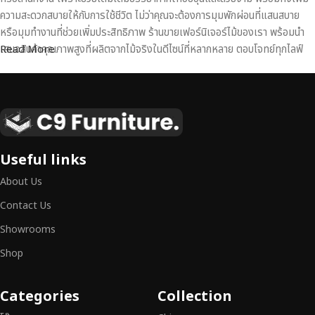
ความสะดวกสบายให้กับการใช้ชีวิต ไม่ว่าคุณจะต้องการมุมพักผ่อนที่แสนสบาย
หรือมุมทำงานที่ช่วยเพิ่มประสิทธิภาพ ร้านขายเฟอร์นิเจอร์ไม้ของเรา พร้อมนำ
เสนอสินค้าคุณภาพสูงที่ผลิตจากไม้จริงในดีไซน์ที่หลากหลาย ตอบโจทย์ทุกไลฟ์
Read More
สไตล์
เฟอร์นิเจอร์ไม้แท้ งานฝีมือคุณภาพสูง ดีไซน์สวย
เหนือระดับ
เฟอร์นิเจอร์ไม้ไม่ใช่เพียงของตกแต่ง แต่เป็นงานศิลปะที่สะท้อนถึงรสนิยมและ
Useful links
สไตล์ของผู้ใช้งาน
เราคัดสรรเฟอร์นิเจอร์จากช่างฝีมือผู้เชี่ยวชาญ
ที่
About Us
สามารถผสานความสวยงาม ความแข็งแรง และการใช้งานที่ตอบโจทย์ทุกความ
ต้องการได้อย่างลงตัว เฟอร์นิเจอร์ทุกชิ้นของเราผลิตจากวัสดุคุณภาพสูง ผ่าน
Contact Us
การตรวจสอบมาตรฐานอย่างเคร่งครัด
มั่นใจได้ในความทนทาน ดีไซน์คลาส
Showrooms
สิก และการใช้งานที่ยาวนาน
Shop
หากคุณกำลังมองหา
เฟอร์นิเจอร์ไม้วินเทจ เฟอร์นิเจอร์ไม้โมเดิร์น หรือ
เฟอร์นิเจอร์ไม้แท้ที่ตอบโจทย์ทุกความต้องการ
อย่าลืมเลือกช้อปกับเรา รับ
Categories
Collection
ประกันคุณภาพและการบริการที่ดีที่สุด