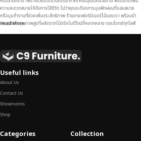
หรือสำนักงาน เพราะช่วยเติมเต็มบรรยากาศให้อบอุ่นและสวยงาม พร้อมทั้งเพิ่ม
ความสะดวกสบายให้กับการใช้ชีวิต ไม่ว่าคุณจะต้องการมุมพักผ่อนที่แสนสบาย
หรือมุมทำงานที่ช่วยเพิ่มประสิทธิภาพ ร้านขายเฟอร์นิเจอร์ไม้ของเรา พร้อมนำ
เสนอสินค้าคุณภาพสูงที่ผลิตจากไม้จริงในดีไซน์ที่หลากหลาย ตอบโจทย์ทุกไลฟ์
Read More
สไตล์
เฟอร์นิเจอร์ไม้แท้ งานฝีมือคุณภาพสูง ดีไซน์สวย
เหนือระดับ
เฟอร์นิเจอร์ไม้ไม่ใช่เพียงของตกแต่ง แต่เป็นงานศิลปะที่สะท้อนถึงรสนิยมและ
Useful links
สไตล์ของผู้ใช้งาน
เราคัดสรรเฟอร์นิเจอร์จากช่างฝีมือผู้เชี่ยวชาญ
ที่
About Us
สามารถผสานความสวยงาม ความแข็งแรง และการใช้งานที่ตอบโจทย์ทุกความ
ต้องการได้อย่างลงตัว เฟอร์นิเจอร์ทุกชิ้นของเราผลิตจากวัสดุคุณภาพสูง ผ่าน
Contact Us
การตรวจสอบมาตรฐานอย่างเคร่งครัด
มั่นใจได้ในความทนทาน ดีไซน์คลาส
Showrooms
สิก และการใช้งานที่ยาวนาน
Shop
หากคุณกำลังมองหา
เฟอร์นิเจอร์ไม้วินเทจ เฟอร์นิเจอร์ไม้โมเดิร์น หรือ
เฟอร์นิเจอร์ไม้แท้ที่ตอบโจทย์ทุกความต้องการ
อย่าลืมเลือกช้อปกับเรา รับ
Categories
Collection
ประกันคุณภาพและการบริการที่ดีที่สุด