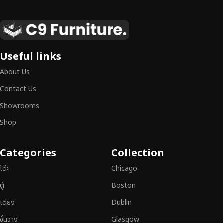
เฟอร์นิเจอร์ไม้แท้ งานฝีมือคุณภาพสูง ดีไซน์สวย
เหนือระดับ
เฟอร์นิเจอร์ไม้ไม่ใช่เพียงของตกแต่ง แต่เป็นงานศิลปะที่สะท้อนถึงรสนิยมและ
Useful links
สไตล์ของผู้ใช้งาน
เราคัดสรรเฟอร์นิเจอร์จากช่างฝีมือผู้เชี่ยวชาญ
ที่
About Us
สามารถผสานความสวยงาม ความแข็งแรง และการใช้งานที่ตอบโจทย์ทุกความ
ต้องการได้อย่างลงตัว เฟอร์นิเจอร์ทุกชิ้นของเราผลิตจากวัสดุคุณภาพสูง ผ่าน
Contact Us
การตรวจสอบมาตรฐานอย่างเคร่งครัด
มั่นใจได้ในความทนทาน ดีไซน์คลาส
Showrooms
สิก และการใช้งานที่ยาวนาน
Shop
หากคุณกำลังมองหา
เฟอร์นิเจอร์ไม้วินเทจ เฟอร์นิเจอร์ไม้โมเดิร์น หรือ
เฟอร์นิเจอร์ไม้แท้ที่ตอบโจทย์ทุกความต้องการ
อย่าลืมเลือกช้อปกับเรา รับ
Categories
Collection
ประกันคุณภาพและการบริการที่ดีที่สุด
โต๊ะ
Chicago
ตู้
Boston
เตียง
Dublin
ชั้นวาง
Glasgow