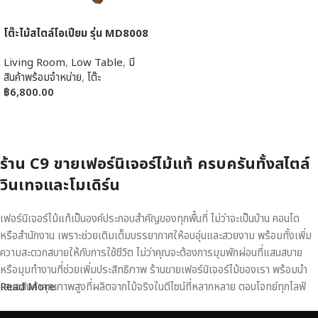
โต๊ะไม้สไตล์โอเปียม รุ่น MD8008
Living Room
,
Low Table
,
มี
สินค้าพร้อมจำหน่าย
,
โต๊ะ
฿
6,800.00
หยิบใส่ตะกร้า
ร้าน C9 ขายเฟอร์นิเจอร์ไม้แท้ ครบครันทั้งสไตล์
วินเทจและโมเดิร์น
เฟอร์นิเจอร์ไม้แท้เป็นองค์ประกอบสำคัญของทุกพื้นที่ ไม่ว่าจะเป็นบ้าน คอนโด
หรือสำนักงาน เพราะช่วยเติมเต็มบรรยากาศให้อบอุ่นและสวยงาม พร้อมทั้งเพิ่ม
ความสะดวกสบายให้กับการใช้ชีวิต ไม่ว่าคุณจะต้องการมุมพักผ่อนที่แสนสบาย
หรือมุมทำงานที่ช่วยเพิ่มประสิทธิภาพ ร้านขายเฟอร์นิเจอร์ไม้ของเรา พร้อมนำ
เสนอสินค้าคุณภาพสูงที่ผลิตจากไม้จริงในดีไซน์ที่หลากหลาย ตอบโจทย์ทุกไลฟ์
Read More
สไตล์