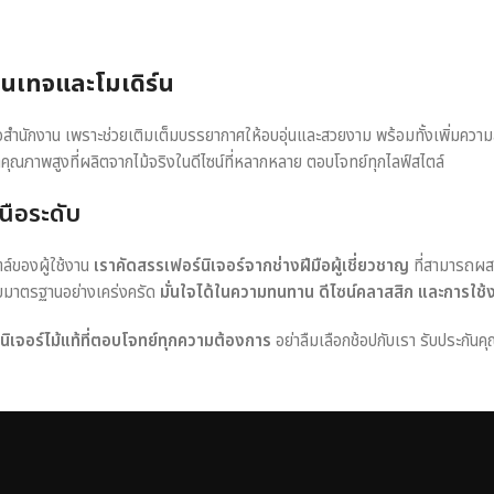
วินเทจและโมเดิร์น
หรือสำนักงาน เพราะช่วยเติมเต็มบรรยากาศให้อบอุ่นและสวยงาม พร้อมทั้งเพิ่มควา
าคุณภาพสูงที่ผลิตจากไม้จริงในดีไซน์ที่หลากหลาย ตอบโจทย์ทุกไลฟ์สไตล์
นือระดับ
ตล์ของผู้ใช้งาน
เราคัดสรรเฟอร์นิเจอร์จากช่างฝีมือผู้เชี่ยวชาญ
ที่สามารถผส
อบมาตรฐานอย่างเคร่งครัด
มั่นใจได้ในความทนทาน ดีไซน์คลาสสิก และการใช้
ร์นิเจอร์ไม้แท้ที่ตอบโจทย์ทุกความต้องการ
อย่าลืมเลือกช้อปกับเรา รับประกันคุ