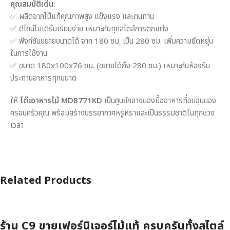
คุณสมบัติเด่น:
✅ ผลิตจากไม้แท้คุณภาพสูง แข็งแรง และทนทาน
✅ ดีไซน์โมเดิร์นเรียบง่าย เหมาะกับทุกสไตล์การตกแต่ง
✅ ฟังก์ชันขยายขนาดได้ จาก 180 ซม. เป็น 280 ซม. เพิ่มความยืดหยุ่น
ในการใช้งาน
✅ ขนาด 180x100x76 ซม. (ขยายได้ถึง 280 ซม.) เหมาะกับห้องรับ
ประทานอาหารทุกขนาด
ให้
โต๊ะอาหารไม้ MD8771KD
เป็นศูนย์กลางของมื้ออาหารที่อบอุ่นของ
ครอบครัวคุณ พร้อมสร้างบรรยากาศหรูหราและเป็นธรรมชาติในทุกช่วง
เวลา
Related Products
ร้าน C9 ขายเฟอร์นิเจอร์ไม้แท้ ครบครันทั้งสไตล์