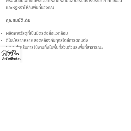
พร้อมตอบโจทย์ไลฟ์สไตล์ที่หลากหลายและเสริมสร้างบรรยากาศที่อบอุ่น
และหรูหราให้กับพื้นที่ของคุณ
คุณสมบัติเด่น
ผลิตจากวัสดุที่เป็นมิตรต่อสิ่งแวดล้อม
ดีไซน์หลากหลาย สอดคล้องกับทุกสไตล์การตกแต่ง
เหมาะสำหรับการใช้งานทั้งในพื้นที่ส่วนตัวและพื้นที่สาธารณะ
บ้าน
ร้านค้า
Contact
ขนาด
120 × 40 × 80 เซนติเมตร
Description
เติมเต็มพื้นที่บ้านของคุณด้วย
โต๊ะคอนโซลไม้สไตล์วินเทจ รุ่น
MD8895
ที่มาพร้อมกับดีไซน์คลาสสิกและลุคหรูหรา ผลิตจากไม้แท้
คุณภาพเยี่ยม มีความแข็งแรงและทนทาน โต๊ะนี้มาพร้อมลิ้นชัก 3 ช่อง ที่