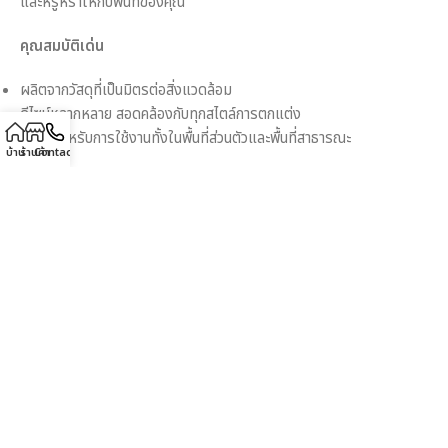
และหรูหราให้กับพื้นที่ของคุณ
คุณสมบัติเด่น
ผลิตจากวัสดุที่เป็นมิตรต่อสิ่งแวดล้อม
ดีไซน์หลากหลาย สอดคล้องกับทุกสไตล์การตกแต่ง
เหมาะสำหรับการใช้งานทั้งในพื้นที่ส่วนตัวและพื้นที่สาธารณะ
บ้าน
ร้านค้า
Contact
ขนาด
90 × 35 × 80 เซนติเมตร
Description
เพิ่มเสน่ห์แห่งการตกแต่งบ้านของคุณด้วย
โต๊ะคอนโซลไม้สไตล์วินเทจ
รุ่น MD8894KD
ที่มาพร้อมกับความงดงามที่เรียบง่ายแต่หรูหรา ผลิต
จากไม้แท้คุณภาพสูง แข็งแรง ทนทาน ใช้งานได้หลากหลายพื้นที่ เช่น
ห้องนั่งเล่น ห้องโถง หรือห้องรับแขก โต๊ะนี้ยังมาพร้อมลิ้นชักสำหรับเก็บ