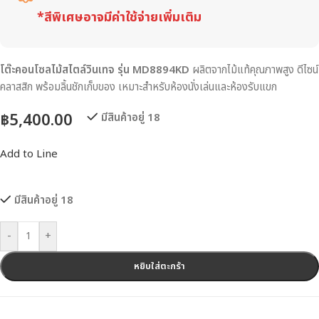
*สีพิเศษอาจมีค่าใช้จ่ายเพิ่มเติม
โต๊ะคอนโซลไม้สไตล์วินเทจ รุ่น MD8894KD
ผลิตจากไม้แท้คุณภาพสูง ดีไซน์
คลาสสิก พร้อมลิ้นชักเก็บของ เหมาะสำหรับห้องนั่งเล่นและห้องรับแขก
฿
5,400.00
มีสินค้าอยู่ 18
Add to Line
มีสินค้าอยู่ 18
-
+
หยิบใส่ตะกร้า