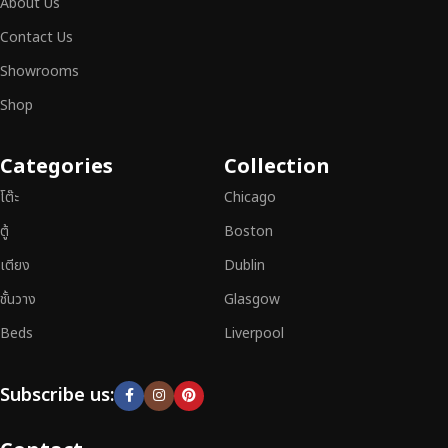
About Us
สามารถผสานความสวยงาม ความแข็งแรง และการใช้งานที่ตอบโจทย์ทุกความ
ต้องการได้อย่างลงตัว เฟอร์นิเจอร์ทุกชิ้นของเราผลิตจากวัสดุคุณภาพสูง ผ่าน
Contact Us
การตรวจสอบมาตรฐานอย่างเคร่งครัด
มั่นใจได้ในความทนทาน ดีไซน์คลาส
Showrooms
สิก และการใช้งานที่ยาวนาน
Shop
หากคุณกำลังมองหา
เฟอร์นิเจอร์ไม้วินเทจ เฟอร์นิเจอร์ไม้โมเดิร์น หรือ
เฟอร์นิเจอร์ไม้แท้ที่ตอบโจทย์ทุกความต้องการ
อย่าลืมเลือกช้อปกับเรา รับ
Categories
Collection
ประกันคุณภาพและการบริการที่ดีที่สุด
โต๊ะ
Chicago
ตู้
Boston
เตียง
Dublin
ชั้นวาง
Glasgow
Beds
Liverpool
Subscribe us: