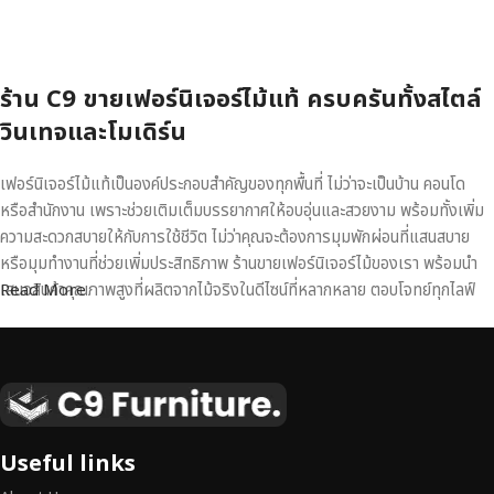
หยิบใส่ตะกร้า
ร้าน C9 ขายเฟอร์นิเจอร์ไม้แท้ ครบครันทั้งสไตล์
วินเทจและโมเดิร์น
เฟอร์นิเจอร์ไม้แท้เป็นองค์ประกอบสำคัญของทุกพื้นที่ ไม่ว่าจะเป็นบ้าน คอนโด
หรือสำนักงาน เพราะช่วยเติมเต็มบรรยากาศให้อบอุ่นและสวยงาม พร้อมทั้งเพิ่ม
ความสะดวกสบายให้กับการใช้ชีวิต ไม่ว่าคุณจะต้องการมุมพักผ่อนที่แสนสบาย
หรือมุมทำงานที่ช่วยเพิ่มประสิทธิภาพ ร้านขายเฟอร์นิเจอร์ไม้ของเรา พร้อมนำ
เสนอสินค้าคุณภาพสูงที่ผลิตจากไม้จริงในดีไซน์ที่หลากหลาย ตอบโจทย์ทุกไลฟ์
Read More
สไตล์
เฟอร์นิเจอร์ไม้แท้ งานฝีมือคุณภาพสูง ดีไซน์สวย
เหนือระดับ
เฟอร์นิเจอร์ไม้ไม่ใช่เพียงของตกแต่ง แต่เป็นงานศิลปะที่สะท้อนถึงรสนิยมและ
Useful links
สไตล์ของผู้ใช้งาน
เราคัดสรรเฟอร์นิเจอร์จากช่างฝีมือผู้เชี่ยวชาญ
ที่