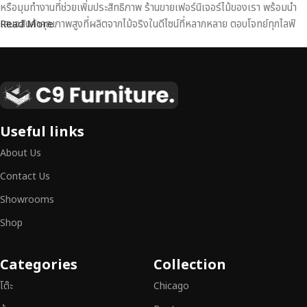
หรือมุมทำงานที่ช่วยเพิ่มประสิทธิภาพ ร้านขายเฟอร์นิเจอร์ไม้ของเรา พร้อมนำ
เสนอสินค้าคุณภาพสูงที่ผลิตจากไม้จริงในดีไซน์ที่หลากหลาย ตอบโจทย์ทุกไลฟ์
Read More
สไตล์
เฟอร์นิเจอร์ไม้แท้ งานฝีมือคุณภาพสูง ดีไซน์สวย
เหนือระดับ
เฟอร์นิเจอร์ไม้ไม่ใช่เพียงของตกแต่ง แต่เป็นงานศิลปะที่สะท้อนถึงรสนิยมและ
Useful links
สไตล์ของผู้ใช้งาน
เราคัดสรรเฟอร์นิเจอร์จากช่างฝีมือผู้เชี่ยวชาญ
ที่
About Us
สามารถผสานความสวยงาม ความแข็งแรง และการใช้งานที่ตอบโจทย์ทุกความ
ต้องการได้อย่างลงตัว เฟอร์นิเจอร์ทุกชิ้นของเราผลิตจากวัสดุคุณภาพสูง ผ่าน
Contact Us
การตรวจสอบมาตรฐานอย่างเคร่งครัด
มั่นใจได้ในความทนทาน ดีไซน์คลาส
Showrooms
สิก และการใช้งานที่ยาวนาน
Shop
หากคุณกำลังมองหา
เฟอร์นิเจอร์ไม้วินเทจ เฟอร์นิเจอร์ไม้โมเดิร์น หรือ
เฟอร์นิเจอร์ไม้แท้ที่ตอบโจทย์ทุกความต้องการ
อย่าลืมเลือกช้อปกับเรา รับ
Categories
Collection
ประกันคุณภาพและการบริการที่ดีที่สุด
โต๊ะ
Chicago