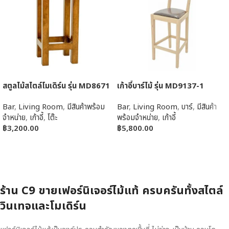
สตูลไม้สไตล์โมเดิร์น รุ่น MD8671
เก้าอี้บาร์ไม้ รุ่น MD9137-1
Bar
,
Living Room
,
มีสินค้าพร้อม
Bar
,
Living Room
,
บาร์
,
มีสินค้า
จำหน่าย
,
เก้าอี้
,
โต๊ะ
พร้อมจำหน่าย
,
เก้าอี้
฿
3,200.00
฿
5,800.00
หยิบใส่ตะกร้า
หยิบใส่ตะกร้า
ร้าน C9 ขายเฟอร์นิเจอร์ไม้แท้ ครบครันทั้งสไตล์
วินเทจและโมเดิร์น