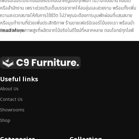
เฟอร์นิเจอร์ไม้แท้เป็นองค์ประกอบสำคัญของทุกพื้นที่ ไม่ว่าจะเป็นบ้าน คอนโด
หรือสำนักงาน เพราะช่วยเติมเต็มบรรยากาศให้อบอุ่นและสวยงาม พร้อมทั้งเพิ่ม
ความสะดวกสบายให้กับการใช้ชีวิต ไม่ว่าคุณจะต้องการมุมพักผ่อนที่แสนสบาย
หรือมุมทำงานที่ช่วยเพิ่มประสิทธิภาพ ร้านขายเฟอร์นิเจอร์ไม้ของเรา พร้อมนำ
เสนอสินค้าคุณภาพสูงที่ผลิตจากไม้จริงในดีไซน์ที่หลากหลาย ตอบโจทย์ทุกไลฟ์
Read More
สไตล์
เฟอร์นิเจอร์ไม้แท้ งานฝีมือคุณภาพสูง ดีไซน์สวย
เหนือระดับ
เฟอร์นิเจอร์ไม้ไม่ใช่เพียงของตกแต่ง แต่เป็นงานศิลปะที่สะท้อนถึงรสนิยมและ
Useful links
สไตล์ของผู้ใช้งาน
เราคัดสรรเฟอร์นิเจอร์จากช่างฝีมือผู้เชี่ยวชาญ
ที่
About Us
สามารถผสานความสวยงาม ความแข็งแรง และการใช้งานที่ตอบโจทย์ทุกความ
ต้องการได้อย่างลงตัว เฟอร์นิเจอร์ทุกชิ้นของเราผลิตจากวัสดุคุณภาพสูง ผ่าน
Contact Us
การตรวจสอบมาตรฐานอย่างเคร่งครัด
มั่นใจได้ในความทนทาน ดีไซน์คลาส
Showrooms
สิก และการใช้งานที่ยาวนาน
Shop
หากคุณกำลังมองหา
เฟอร์นิเจอร์ไม้วินเทจ เฟอร์นิเจอร์ไม้โมเดิร์น หรือ
เฟอร์นิเจอร์ไม้แท้ที่ตอบโจทย์ทุกความต้องการ
อย่าลืมเลือกช้อปกับเรา รับ