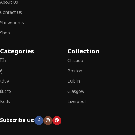
About Us
สามารถผสานความสวยงาม ความแข็งแรง และการใช้งานที่ตอบโจทย์ทุกความ
ต้องการได้อย่างลงตัว เฟอร์นิเจอร์ทุกชิ้นของเราผลิตจากวัสดุคุณภาพสูง ผ่าน
Contact Us
การตรวจสอบมาตรฐานอย่างเคร่งครัด
มั่นใจได้ในความทนทาน ดีไซน์คลาส
Showrooms
สิก และการใช้งานที่ยาวนาน
Shop
หากคุณกำลังมองหา
เฟอร์นิเจอร์ไม้วินเทจ เฟอร์นิเจอร์ไม้โมเดิร์น หรือ
เฟอร์นิเจอร์ไม้แท้ที่ตอบโจทย์ทุกความต้องการ
อย่าลืมเลือกช้อปกับเรา รับ
Categories
Collection
ประกันคุณภาพและการบริการที่ดีที่สุด
โต๊ะ
Chicago
ตู้
Boston
เตียง
Dublin
ชั้นวาง
Glasgow
Beds
Liverpool
Subscribe us: