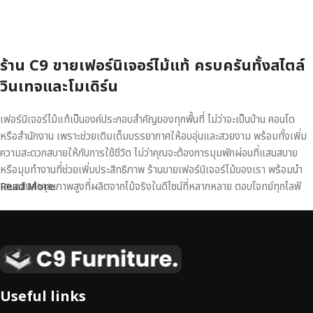
หยิบใส่ตะกร้า
ร้าน C9 ขายเฟอร์นิเจอร์ไม้แท้ ครบครันทั้งสไตล์
วินเทจและโมเดิร์น
เฟอร์นิเจอร์ไม้แท้เป็นองค์ประกอบสำคัญของทุกพื้นที่ ไม่ว่าจะเป็นบ้าน คอนโด
หรือสำนักงาน เพราะช่วยเติมเต็มบรรยากาศให้อบอุ่นและสวยงาม พร้อมทั้งเพิ่ม
ความสะดวกสบายให้กับการใช้ชีวิต ไม่ว่าคุณจะต้องการมุมพักผ่อนที่แสนสบาย
หรือมุมทำงานที่ช่วยเพิ่มประสิทธิภาพ ร้านขายเฟอร์นิเจอร์ไม้ของเรา พร้อมนำ
เสนอสินค้าคุณภาพสูงที่ผลิตจากไม้จริงในดีไซน์ที่หลากหลาย ตอบโจทย์ทุกไลฟ์
Read More
สไตล์
เฟอร์นิเจอร์ไม้แท้ งานฝีมือคุณภาพสูง ดีไซน์สวย
เหนือระดับ
เฟอร์นิเจอร์ไม้ไม่ใช่เพียงของตกแต่ง แต่เป็นงานศิลปะที่สะท้อนถึงรสนิยมและ
Useful links
สไตล์ของผู้ใช้งาน
เราคัดสรรเฟอร์นิเจอร์จากช่างฝีมือผู้เชี่ยวชาญ
ที่