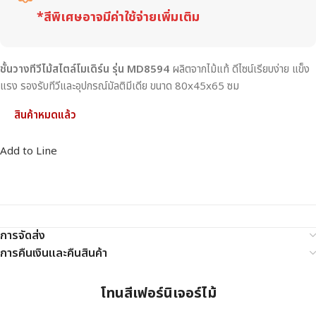
*สีพิเศษอาจมีค่าใช้จ่ายเพิ่มเติม
ชั้นวางทีวีไม้สไตล์โมเดิร์น รุ่น MD8594
ผลิตจากไม้แท้ ดีไซน์เรียบง่าย แข็ง
แรง รองรับทีวีและอุปกรณ์มัลติมีเดีย ขนาด 80x45x65 ซม
สินค้าหมดแล้ว
Add to Line
การจัดส่ง
การคืนเงินและคืนสินค้า
โทนสีเฟอร์นิเจอร์ไม้