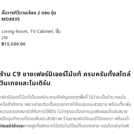
ชั้นวางทีวีบานเลื่อน 2 ตอน รุ่น
MD8835
Living Room
,
TV Cabinet
,
ชั้น
วาง
฿
15,500.00
หยิบใส่ตะกร้า
ร้าน C9 ขายเฟอร์นิเจอร์ไม้แท้ ครบครันทั้งสไตล์
วินเทจและโมเดิร์น
เฟอร์นิเจอร์ไม้แท้เป็นองค์ประกอบสำคัญของทุกพื้นที่ ไม่ว่าจะเป็นบ้าน คอนโด
หรือสำนักงาน เพราะช่วยเติมเต็มบรรยากาศให้อบอุ่นและสวยงาม พร้อมทั้งเพิ่ม
ความสะดวกสบายให้กับการใช้ชีวิต ไม่ว่าคุณจะต้องการมุมพักผ่อนที่แสนสบาย
หรือมุมทำงานที่ช่วยเพิ่มประสิทธิภาพ ร้านขายเฟอร์นิเจอร์ไม้ของเรา พร้อมนำ
เสนอสินค้าคุณภาพสูงที่ผลิตจากไม้จริงในดีไซน์ที่หลากหลาย ตอบโจทย์ทุกไลฟ์
Read More
สไตล์