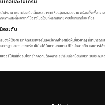
วินเทจและโมเดิร์น
หรือสำนักงาน เพราะช่วยเติมเต็มบรรยากาศให้อบอุ่นและสวยงาม พร้อมทั้งเพิ่มควา
าคุณภาพสูงที่ผลิตจากไม้จริงในดีไซน์ที่หลากหลาย ตอบโจทย์ทุกไลฟ์สไตล์
นือระดับ
ตล์ของผู้ใช้งาน
เราคัดสรรเฟอร์นิเจอร์จากช่างฝีมือผู้เชี่ยวชาญ
ที่สามารถผส
อบมาตรฐานอย่างเคร่งครัด
มั่นใจได้ในความทนทาน ดีไซน์คลาสสิก และการใช้
ร์นิเจอร์ไม้แท้ที่ตอบโจทย์ทุกความต้องการ
อย่าลืมเลือกช้อปกับเรา รับประกันคุ