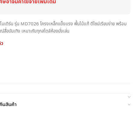
ศษอาจมีค่าใช้จ่ายเพิ่มเติม
ไซน์โมเดิร์น รุ่น MD7026 โครงเหล็กแข็งแรง พื้นไม้แท้ ดีไซน์เรียบง่าย พร้อม
รณ์สื่อบันเทิง เหมาะกับทุกสไตล์ห้องนั่งเล่น
้ว
ืนสินค้า