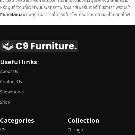
ความสะดวกสบายให้กับการใช้ชีวิต ไม่ว่าคุณจะต้องการมุมพักผ่อนที่แสนสบาย
หรือมุมทำงานที่ช่วยเพิ่มประสิทธิภาพ ร้านขายเฟอร์นิเจอร์ไม้ของเรา พร้อมนำ
เสนอสินค้าคุณภาพสูงที่ผลิตจากไม้จริงในดีไซน์ที่หลากหลาย ตอบโจทย์ทุกไลฟ์
Read More
สไตล์
เฟอร์นิเจอร์ไม้แท้ งานฝีมือคุณภาพสูง ดีไซน์สวย
เหนือระดับ
เฟอร์นิเจอร์ไม้ไม่ใช่เพียงของตกแต่ง แต่เป็นงานศิลปะที่สะท้อนถึงรสนิยมและ
Useful links
สไตล์ของผู้ใช้งาน
เราคัดสรรเฟอร์นิเจอร์จากช่างฝีมือผู้เชี่ยวชาญ
ที่
About Us
สามารถผสานความสวยงาม ความแข็งแรง และการใช้งานที่ตอบโจทย์ทุกความ
ต้องการได้อย่างลงตัว เฟอร์นิเจอร์ทุกชิ้นของเราผลิตจากวัสดุคุณภาพสูง ผ่าน
Contact Us
การตรวจสอบมาตรฐานอย่างเคร่งครัด
มั่นใจได้ในความทนทาน ดีไซน์คลาส
Showrooms
สิก และการใช้งานที่ยาวนาน
Shop
หากคุณกำลังมองหา
เฟอร์นิเจอร์ไม้วินเทจ เฟอร์นิเจอร์ไม้โมเดิร์น หรือ
เฟอร์นิเจอร์ไม้แท้ที่ตอบโจทย์ทุกความต้องการ
อย่าลืมเลือกช้อปกับเรา รับ
Categories
Collection
ประกันคุณภาพและการบริการที่ดีที่สุด
โต๊ะ
Chicago