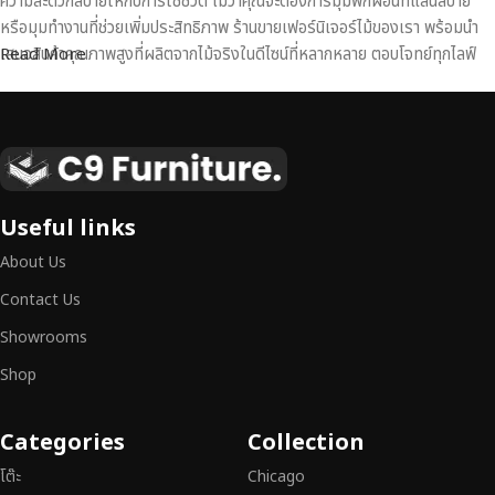
ความสะดวกสบายให้กับการใช้ชีวิต ไม่ว่าคุณจะต้องการมุมพักผ่อนที่แสนสบาย
หรือมุมทำงานที่ช่วยเพิ่มประสิทธิภาพ ร้านขายเฟอร์นิเจอร์ไม้ของเรา พร้อมนำ
เสนอสินค้าคุณภาพสูงที่ผลิตจากไม้จริงในดีไซน์ที่หลากหลาย ตอบโจทย์ทุกไลฟ์
Read More
สไตล์
เฟอร์นิเจอร์ไม้แท้ งานฝีมือคุณภาพสูง ดีไซน์สวย
เหนือระดับ
เฟอร์นิเจอร์ไม้ไม่ใช่เพียงของตกแต่ง แต่เป็นงานศิลปะที่สะท้อนถึงรสนิยมและ
Useful links
สไตล์ของผู้ใช้งาน
เราคัดสรรเฟอร์นิเจอร์จากช่างฝีมือผู้เชี่ยวชาญ
ที่
About Us
สามารถผสานความสวยงาม ความแข็งแรง และการใช้งานที่ตอบโจทย์ทุกความ
ต้องการได้อย่างลงตัว เฟอร์นิเจอร์ทุกชิ้นของเราผลิตจากวัสดุคุณภาพสูง ผ่าน
Contact Us
การตรวจสอบมาตรฐานอย่างเคร่งครัด
มั่นใจได้ในความทนทาน ดีไซน์คลาส
Showrooms
สิก และการใช้งานที่ยาวนาน
Shop
หากคุณกำลังมองหา
เฟอร์นิเจอร์ไม้วินเทจ เฟอร์นิเจอร์ไม้โมเดิร์น หรือ
เฟอร์นิเจอร์ไม้แท้ที่ตอบโจทย์ทุกความต้องการ
อย่าลืมเลือกช้อปกับเรา รับ
Categories
Collection
ประกันคุณภาพและการบริการที่ดีที่สุด
โต๊ะ
Chicago