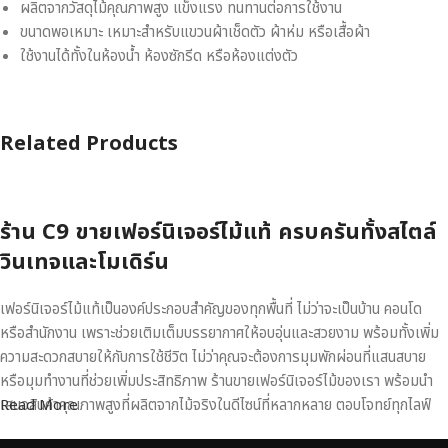
ผลิตจากวัสดุไม้คุณภาพสูง แข็งแรง ทนทานต่อการใช้งาน
ขนาดพอเหมาะ เหมาะสำหรับแขวนผ้าเช็ดตัว ผ้าห่ม หรือเสื้อผ้า
ใช้งานได้ทั้งในห้องน้ำ ห้องซักรีด หรือห้องแต่งตัว
Related Products
ร้าน C9 ขายเฟอร์นิเจอร์ไม้แท้ ครบครันทั้งสไตล์
วินเทจและโมเดิร์น
เฟอร์นิเจอร์ไม้แท้เป็นองค์ประกอบสำคัญของทุกพื้นที่ ไม่ว่าจะเป็นบ้าน คอนโด
หรือสำนักงาน เพราะช่วยเติมเต็มบรรยากาศให้อบอุ่นและสวยงาม พร้อมทั้งเพิ่ม
ความสะดวกสบายให้กับการใช้ชีวิต ไม่ว่าคุณจะต้องการมุมพักผ่อนที่แสนสบาย
หรือมุมทำงานที่ช่วยเพิ่มประสิทธิภาพ ร้านขายเฟอร์นิเจอร์ไม้ของเรา พร้อมนำ
เสนอสินค้าคุณภาพสูงที่ผลิตจากไม้จริงในดีไซน์ที่หลากหลาย ตอบโจทย์ทุกไลฟ์
Read More
สไตล์