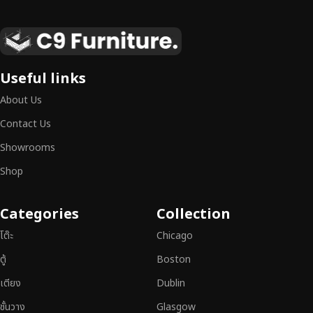
เฟอร์นิเจอร์ไม้แท้ งานฝีมือคุณภาพสูง ดีไซน์สวย
เหนือระดับ
เฟอร์นิเจอร์ไม้ไม่ใช่เพียงของตกแต่ง แต่เป็นงานศิลปะที่สะท้อนถึงรสนิยมและ
Useful links
สไตล์ของผู้ใช้งาน
เราคัดสรรเฟอร์นิเจอร์จากช่างฝีมือผู้เชี่ยวชาญ
ที่
About Us
สามารถผสานความสวยงาม ความแข็งแรง และการใช้งานที่ตอบโจทย์ทุกความ
ต้องการได้อย่างลงตัว เฟอร์นิเจอร์ทุกชิ้นของเราผลิตจากวัสดุคุณภาพสูง ผ่าน
Contact Us
การตรวจสอบมาตรฐานอย่างเคร่งครัด
มั่นใจได้ในความทนทาน ดีไซน์คลาส
Showrooms
สิก และการใช้งานที่ยาวนาน
Shop
หากคุณกำลังมองหา
เฟอร์นิเจอร์ไม้วินเทจ เฟอร์นิเจอร์ไม้โมเดิร์น หรือ
เฟอร์นิเจอร์ไม้แท้ที่ตอบโจทย์ทุกความต้องการ
อย่าลืมเลือกช้อปกับเรา รับ
Categories
Collection
ประกันคุณภาพและการบริการที่ดีที่สุด
โต๊ะ
Chicago
ตู้
Boston
เตียง
Dublin
ชั้นวาง
Glasgow