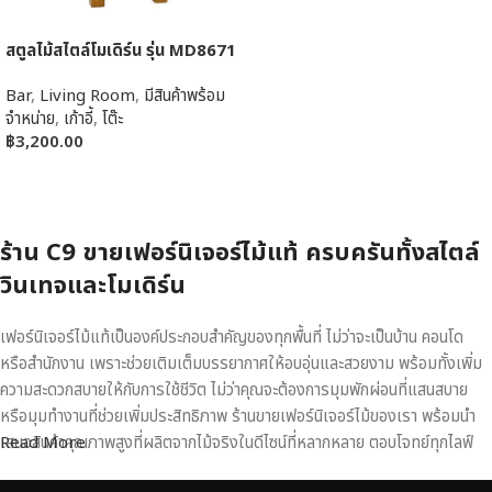
สตูลไม้สไตล์โมเดิร์น รุ่น MD8671
Bar
,
Living Room
,
มีสินค้าพร้อม
จำหน่าย
,
เก้าอี้
,
โต๊ะ
฿
3,200.00
หยิบใส่ตะกร้า
ร้าน C9 ขายเฟอร์นิเจอร์ไม้แท้ ครบครันทั้งสไตล์
วินเทจและโมเดิร์น
เฟอร์นิเจอร์ไม้แท้เป็นองค์ประกอบสำคัญของทุกพื้นที่ ไม่ว่าจะเป็นบ้าน คอนโด
หรือสำนักงาน เพราะช่วยเติมเต็มบรรยากาศให้อบอุ่นและสวยงาม พร้อมทั้งเพิ่ม
ความสะดวกสบายให้กับการใช้ชีวิต ไม่ว่าคุณจะต้องการมุมพักผ่อนที่แสนสบาย
หรือมุมทำงานที่ช่วยเพิ่มประสิทธิภาพ ร้านขายเฟอร์นิเจอร์ไม้ของเรา พร้อมนำ
เสนอสินค้าคุณภาพสูงที่ผลิตจากไม้จริงในดีไซน์ที่หลากหลาย ตอบโจทย์ทุกไลฟ์
Read More
สไตล์