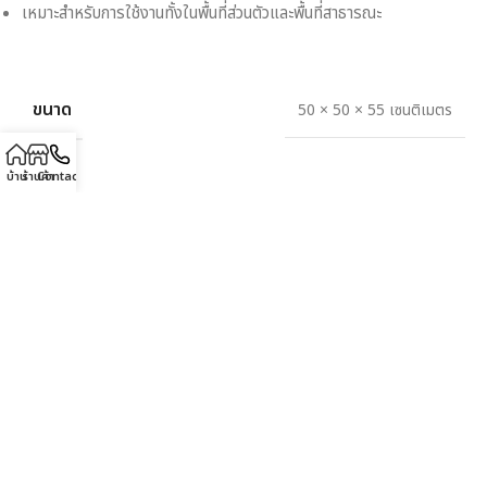
เหมาะสำหรับการใช้งานทั้งในพื้นที่ส่วนตัวและพื้นที่สาธารณะ
ขนาด
50 × 50 × 55 เซนติเมตร
บ้าน
ร้านค้า
Contact
Description
เพิ่มความสบายและสไตล์ที่โดดเด่นให้กับห้องนั่งเล่นของคุณด้วย
โซฟามุม
ไม้ รุ่น MD9065
ดีไซน์เรียบหรู ผลิตจากไม้แท้คุณภาพสูง แข็งแรง
ทนทาน เหมาะสำหรับการพักผ่อนและการตกแต่งบ้านให้ดูอบอุ่นและมี
เอกลักษณ์
ออกแบบให้มีขนาดพอดี ใช้งานสะดวก สามารถจัดวางเข้ามุมเพื่อประหยัด
พื้นที่ หรือใช้ร่วมกับเฟอร์นิเจอร์อื่น ๆ ได้อย่างลงตัว เหมาะสำหรับห้องนั่ง
เล่น ห้องรับแขก หรือมุมพักผ่อนของคุณ