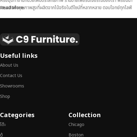
หรือมุมทำงานที่ช่วยเพิ่มประสิทธิภาพ ร้านขายเฟอร์นิเจอร์ไม้ของเรา พร้อมนำ
เสนอสินค้าคุณภาพสูงที่ผลิตจากไม้จริงในดีไซน์ที่หลากหลาย ตอบโจทย์ทุกไลฟ์
Read More
สไตล์
เฟอร์นิเจอร์ไม้แท้ งานฝีมือคุณภาพสูง ดีไซน์สวย
เหนือระดับ
เฟอร์นิเจอร์ไม้ไม่ใช่เพียงของตกแต่ง แต่เป็นงานศิลปะที่สะท้อนถึงรสนิยมและ
Useful links
สไตล์ของผู้ใช้งาน
เราคัดสรรเฟอร์นิเจอร์จากช่างฝีมือผู้เชี่ยวชาญ
ที่
About Us
สามารถผสานความสวยงาม ความแข็งแรง และการใช้งานที่ตอบโจทย์ทุกความ
ต้องการได้อย่างลงตัว เฟอร์นิเจอร์ทุกชิ้นของเราผลิตจากวัสดุคุณภาพสูง ผ่าน
Contact Us
การตรวจสอบมาตรฐานอย่างเคร่งครัด
มั่นใจได้ในความทนทาน ดีไซน์คลาส
Showrooms
สิก และการใช้งานที่ยาวนาน
Shop
หากคุณกำลังมองหา
เฟอร์นิเจอร์ไม้วินเทจ เฟอร์นิเจอร์ไม้โมเดิร์น หรือ
เฟอร์นิเจอร์ไม้แท้ที่ตอบโจทย์ทุกความต้องการ
อย่าลืมเลือกช้อปกับเรา รับ
Categories
Collection
ประกันคุณภาพและการบริการที่ดีที่สุด
โต๊ะ
Chicago
ตู้
Boston