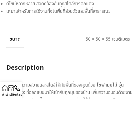
ดีไซน์หลากหลาย สอดคล้องกับทุกสไตล์การตกแต่ง
เหมาะสำหรับการใช้งานทั้งในพื้นที่ส่วนตัวและพื้นที่สาธารณะ
ขนาด
50 × 50 × 55 เซนติเมตร
Description
เติมเต็มความสบายและสไตล์ให้กับพื้นที่ของคุณด้วย
โซฟามุมไม้ รุ่น
MD8508
ที่ออกแบบมาให้เข้ากับทุกมุมของบ้าน เพิ่มความอบอุ่นด้วยงาน
บ้าน
ร้านค้า
Contact
ไม้แท้คุณภาพสูง
แข็งแรง ทนทาน
และช่วยให้บ้านของคุณดูเรียบหรูและ
เป็นธรรมชาติ
ขนาด
50x50x55 ซม.
เหมาะสำหรับใช้เป็น
โซฟามุมสำหรับห้องนั่งเล่น
ห้องรับแขก หรือมุมนั่งสบายในบ้าน