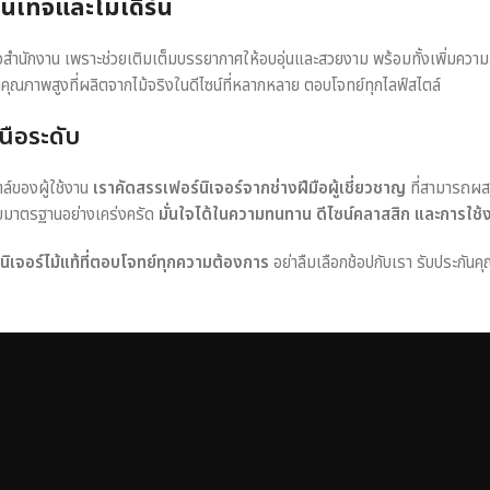
วินเทจและโมเดิร์น
หรือสำนักงาน เพราะช่วยเติมเต็มบรรยากาศให้อบอุ่นและสวยงาม พร้อมทั้งเพิ่มควา
าคุณภาพสูงที่ผลิตจากไม้จริงในดีไซน์ที่หลากหลาย ตอบโจทย์ทุกไลฟ์สไตล์
นือระดับ
ตล์ของผู้ใช้งาน
เราคัดสรรเฟอร์นิเจอร์จากช่างฝีมือผู้เชี่ยวชาญ
ที่สามารถผส
อบมาตรฐานอย่างเคร่งครัด
มั่นใจได้ในความทนทาน ดีไซน์คลาสสิก และการใช้
ร์นิเจอร์ไม้แท้ที่ตอบโจทย์ทุกความต้องการ
อย่าลืมเลือกช้อปกับเรา รับประกันคุ