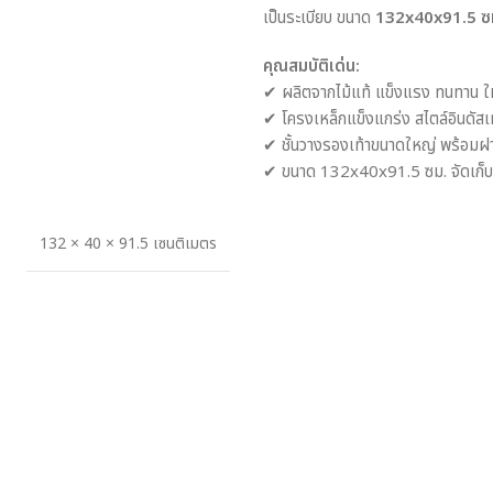
เป็นระเบียบ ขนาด
132x40x91.5 ซ
คุณสมบัติเด่น:
✔ ผลิตจากไม้แท้ แข็งแรง ทนทาน ใ
✔ โครงเหล็กแข็งแกร่ง สไตล์อินดั
✔ ชั้นวางรองเท้าขนาดใหญ่ พร้อมฝาปิ
✔ ขนาด 132x40x91.5 ซม. จัดเก็บร
132 × 40 × 91.5 เซนติเมตร