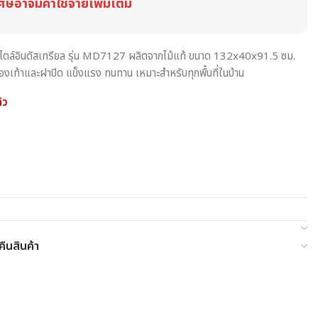
ศษอาจมีค่าใช้จ่ายเพิ่มเติม
ม้สไตล์อินดัสเทรียล รุ่น MD7127 ผลิตจากไม้แท้ ขนาด 132x40x91.5 ซม.
องเท้าและฝาปิด แข็งแรง ทนทาน เหมาะสำหรับทุกพื้นที่ในบ้าน
้ว
ืนสินค้า