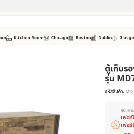
oom
Kitchen Room
Chicago
Boston
Dublin
Glasg
ตู้เก็บร
รุ่น MD
รหัสสินค้า:
MD
สอบถาม
เฟอร์
เฟอร์