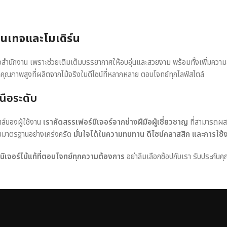
วินเทจและโมเดิร์น
หรือสำนักงาน เพราะช่วยเติมเต็มบรรยากาศให้อบอุ่นและสวยงาม พร้อมทั้งเพิ่มควา
าคุณภาพสูงที่ผลิตจากไม้จริงในดีไซน์ที่หลากหลาย ตอบโจทย์ทุกไลฟ์สไตล์
นือระดับ
ตล์ของผู้ใช้งาน
เราคัดสรรเฟอร์นิเจอร์จากช่างฝีมือผู้เชี่ยวชาญ
ที่สามารถผส
อบมาตรฐานอย่างเคร่งครัด
มั่นใจได้ในความทนทาน ดีไซน์คลาสสิก และการใช้
ร์นิเจอร์ไม้แท้ที่ตอบโจทย์ทุกความต้องการ
อย่าลืมเลือกช้อปกับเรา รับประกันคุ