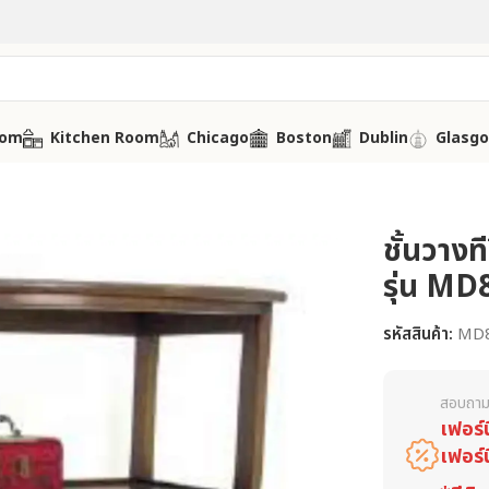
oom
Kitchen Room
Chicago
Boston
Dublin
Glasg
ชั้นวางท
รุ่น MD
รหัสสินค้า:
MD
สอบถาม
เฟอร์
เฟอร์