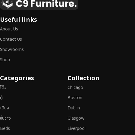
เหนือระดับ
เฟอร์นิเจอร์ไม้ไม่ใช่เพียงของตกแต่ง แต่เป็นงานศิลปะที่สะท้อนถึงรสนิยมและ
Useful links
สไตล์ของผู้ใช้งาน
เราคัดสรรเฟอร์นิเจอร์จากช่างฝีมือผู้เชี่ยวชาญ
ที่
About Us
สามารถผสานความสวยงาม ความแข็งแรง และการใช้งานที่ตอบโจทย์ทุกความ
ต้องการได้อย่างลงตัว เฟอร์นิเจอร์ทุกชิ้นของเราผลิตจากวัสดุคุณภาพสูง ผ่าน
Contact Us
การตรวจสอบมาตรฐานอย่างเคร่งครัด
มั่นใจได้ในความทนทาน ดีไซน์คลาส
Showrooms
สิก และการใช้งานที่ยาวนาน
Shop
หากคุณกำลังมองหา
เฟอร์นิเจอร์ไม้วินเทจ เฟอร์นิเจอร์ไม้โมเดิร์น หรือ
เฟอร์นิเจอร์ไม้แท้ที่ตอบโจทย์ทุกความต้องการ
อย่าลืมเลือกช้อปกับเรา รับ
Categories
Collection
ประกันคุณภาพและการบริการที่ดีที่สุด
โต๊ะ
Chicago
ตู้
Boston
เตียง
Dublin
ชั้นวาง
Glasgow
Beds
Liverpool