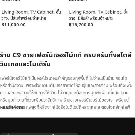
Living Room
,
TV Cabinet
,
ชั้น
Living Room
,
TV Cabinet
,
ชั้น
วาง
,
มีสินค้าพร้อมจำหน่าย
วาง
,
มีสินค้าพร้อมจำหน่าย
฿
11,000.00
฿
16,700.00
หยิบใส่ตะกร้า
หยิบใส่ตะกร้า
ร้าน C9 ขายเฟอร์นิเจอร์ไม้แท้ ครบครันทั้งสไตล์
วินเทจและโมเดิร์น
เฟอร์นิเจอร์ไม้แท้เป็นองค์ประกอบสำคัญของทุกพื้นที่ ไม่ว่าจะเป็นบ้าน คอนโด
หรือสำนักงาน เพราะช่วยเติมเต็มบรรยากาศให้อบอุ่นและสวยงาม พร้อมทั้งเพิ่ม
ความสะดวกสบายให้กับการใช้ชีวิต ไม่ว่าคุณจะต้องการมุมพักผ่อนที่แสนสบาย
หรือมุมทำงานที่ช่วยเพิ่มประสิทธิภาพ ร้านขายเฟอร์นิเจอร์ไม้ของเรา พร้อมนำ
เสนอสินค้าคุณภาพสูงที่ผลิตจากไม้จริงในดีไซน์ที่หลากหลาย ตอบโจทย์ทุกไลฟ์
Read More
สไตล์
เฟอร์นิเจอร์ไม้แท้ งานฝีมือคุณภาพสูง ดีไซน์สวย