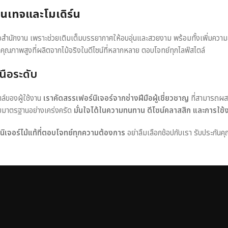
วินเทจและโมเดิร์น
หรือสำนักงาน เพราะช่วยเติมเต็มบรรยากาศให้อบอุ่นและสวยงาม พร้อมทั้งเพิ่มควา
าคุณภาพสูงที่ผลิตจากไม้จริงในดีไซน์ที่หลากหลาย ตอบโจทย์ทุกไลฟ์สไตล์
นือระดับ
ตล์ของผู้ใช้งาน
เราคัดสรรเฟอร์นิเจอร์จากช่างฝีมือผู้เชี่ยวชาญ
ที่สามารถผส
อบมาตรฐานอย่างเคร่งครัด
มั่นใจได้ในความทนทาน ดีไซน์คลาสสิก และการใช้
ร์นิเจอร์ไม้แท้ที่ตอบโจทย์ทุกความต้องการ
อย่าลืมเลือกช้อปกับเรา รับประกันคุ