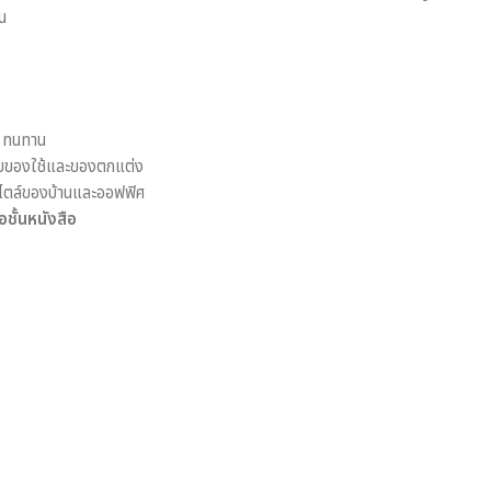
น
ง ทนทาน
็บของใช้และของตกแต่ง
ุกสไตล์ของบ้านและออฟฟิศ
อชั้นหนังสือ