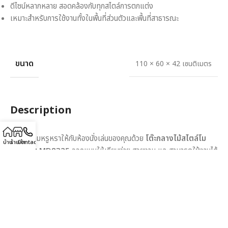
ดีไซน์หลากหลาย สอดคล้องกับทุกสไตล์การตกแต่ง
เหมาะสำหรับการใช้งานทั้งในพื้นที่ส่วนตัวและพื้นที่สาธารณะ
ขนาด
110 × 60 × 42 เซนติเมตร
Description
เสริมความหรูหราให้กับห้องนั่งเล่นของคุณด้วย
โต๊ะกลางไม้สไตล์โม
บ้าน
ร้านค้า
Contact
เดิร์น รุ่น MD8325
ออกแบบให้เรียบง่าย สวยงาม และสามารถใช้งานได้
อย่างหลากหลาย ผลิตจากไม้แท้คุณภาพสูง แข็งแรง ทนทาน ให้สัมผัส
ธรรมชาติที่อบอุ่นและเป็นเอกลักษณ์
ขนาด
110x60x42 ซม.
มีพื้นที่เพียงพอสำหรับวางของตกแต่ง หรือใช้
งานเป็นโต๊ะกาแฟ โต๊ะกลางในห้องรับแขก หรือแม้แต่โต๊ะอเนกประสงค์ที่
ช่วยเพิ่มประโยชน์ในการใช้งาน